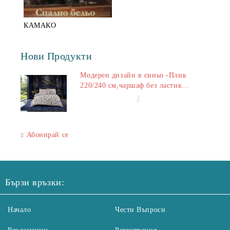
КАМАКО
Нови Продукти
Модерен дизайн в синьо -Плик
220/240 см,чаршаф без ластик
240/260 см,калъфки 2+2
€50.00
97.79лв.
Абонирай се
Бързи връзки:
Начало
Чести Въпроси