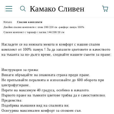
Камако Сливен
Начало
Спални комплекти
Двойни спални комплекти с плик 200/220 см -ранфорс памук 100%
Спален комплект с чаршаф с ластик 144/200/20 см
Насладете се на нежната мекота и комфорт с нашия спален
комплект от 100% памук ! За да запазите цветовете и качеството
на тъканта за по-дълго време, следвайте нашите съвети за пране:
Инструкции за грижа:
аториуми
Винаги обръщайте на опаковата страна преди пране.
Не препълвайте пералнята и използвайте до 600 оборота при
центрофугиране.
Перете на максимум 40 градуса, особено в началото.
Първото пране на тъмните цветове трябва да е самостоятелно.
Предимства:
Подобрява външния вид на спалнята ви.
Осигурява максимален комфорт за спокоен сън.