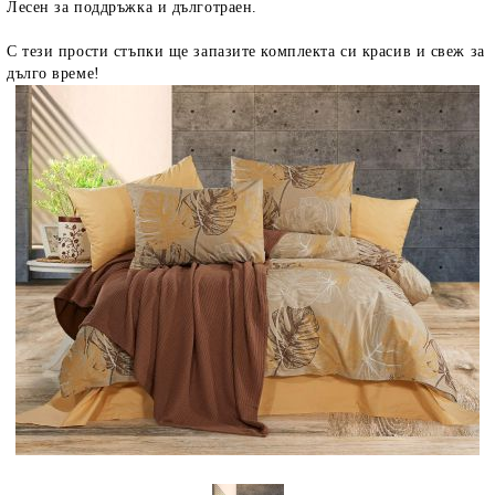
Лесен за поддръжка и дълготраен.
С тези прости стъпки ще запазите комплекта си красив и свеж за
дълго време!