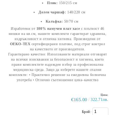
Плик:
150/215 см
Долен чаршаф:
140/220 см
Калъфка:
50/70 см
Изработени от
100% памучен плат хасе
с плътност 46
нишки на кв.см, нашите комплекти гарантират здравина,
издръжливост и отлична хигиена. Произведени от
OEKO-TEX
сертифицирани платове, под строг контрол
на качеството от производителя.
Гарантирано качество: Използваните материали отговарят
на всички изисквания за безопасност и хигиена, което
прави комплектите надежден избор за професионална
медицинска среда. Защо да изберете нашите спални
комплекти: • Практично решение за ежедневна болнична
употреба • Отлично съотношение цена–качество
Цена:
€165.00
322.71лв.
Брой: