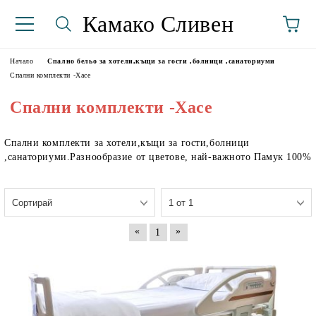
Камако Сливен
Начало
Спално бельо за хотели,къщи за гости ,болници ,санаториуми
Спални комплекти -Хасе
Спални комплекти -Хасе
Спални комплекти за хотели,къщи за гости,болници
,санаториуми.Разнообразие от цветове, най-важното Памук 100%
аториуми
«
»
1