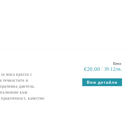
Цена:
€20.00
39.12лв.
за маса кръгла с
а течностите и
Виж детайли
оративна дантела,
опълнение към
 практичност, качество