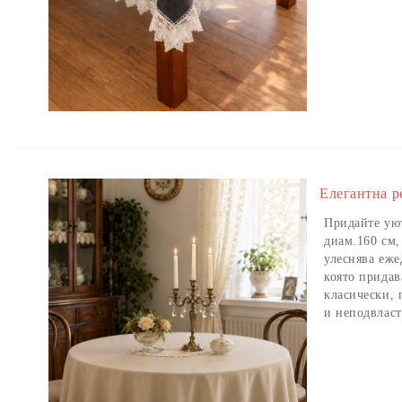
Елегантна р
Придайте уют
диам.160 см,
улеснява еже
която прида
класически, 
и неподвласт