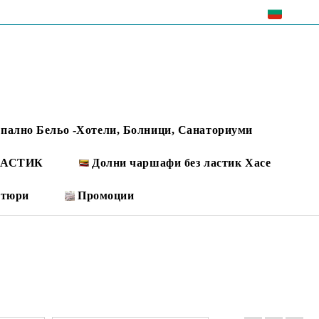
EUR
пално Бельо -Хотели, Болници, Санаториуми
 ЛАСТИК
Долни чаршафи без ластик Хасе
ртюри
Промоции