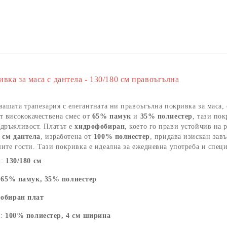
ивка за маса с дантела - 130/180 см правоъгълна
вашата трапезария с елегантната ни правоъгълна покривка за маса,
т висококачествена смес от
65% памук
и
35% полиестер
, тази пок
здръжливост. Платът е
хидрофобиран
, което го прави устойчив на 
 см дантела
, изработена от
100% полиестер
, придава изискан зав
ите гости. Тази покривка е идеална за ежедневна употреба и спец
и:
130/180 см
:
65% памук, 35% полиестер
обиран плат
а:
100% полиестер, 4 см ширина