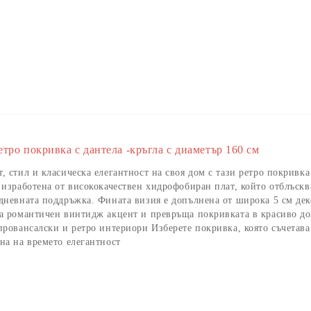
етро покривка с дантела -кръгла с диаметър 160 см
, стил и класическа елегантност на своя дом с тази ретро покривка 
 изработена от висококачествен хидрофобиран плат, който отблъскв
дневната поддръжка. Фината визия е допълнена от широка 5 см дек
ва романтичен винтидж акцент и превръща покривката в красиво д
провансалски и ретро интериори Изберете покривка, която съчетава
на на времето елегантност