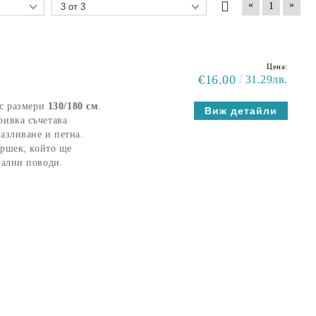
«
»
1
Цена:
€16.00
31.29лв.
 с размери
130/180 см
.
Виж детайли
ривка съчетава
разливане и петна.
ършек, който ще
иални поводи.