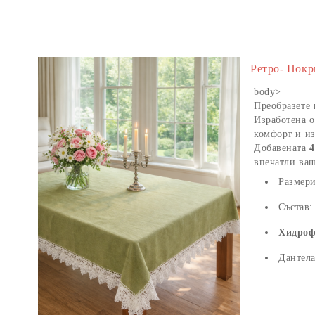
Ретро- Покр
body>
Преобразете 
Изработена о
комфорт и и
Добавената
4
впечатли ваш
Размер
Състав
Хидроф
Дантел