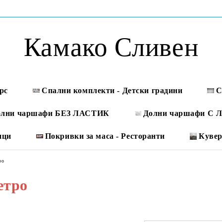
Камако Сливен
рс
Спални комплекти - Детски градини
С
олни чаршафи БЕЗ ЛАСТИК
Долни чаршафи С
ици
Покривки за маса - Ресторанти
Куве
ро
етро