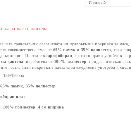
ивка за маса с дантела
вашата трапезария с елегантната ни правоъгълна покривка за маса,
т висококачествена смес от
65% памук
и
35% полиестер
, тази пок
здръжливост. Платът е
хидрофобиран
, което го прави устойчив на 
 см дантела
, изработена от
100% полиестер
, придава изискан зав
ите гости. Тази покривка е идеална за ежедневна употреба и спец
и:
130/180 см
:
65% памук, 35% полиестер
обиран плат
а:
100% полиестер, 4 см ширина