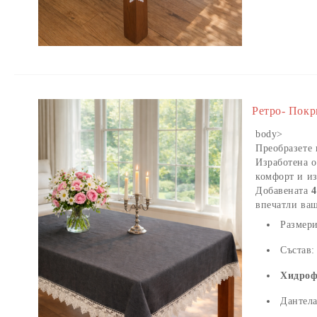
Ретро- Покр
body>
Преобразете 
Изработена о
комфорт и и
Добавената
4
впечатли ваш
Размер
Състав
Хидроф
Дантел