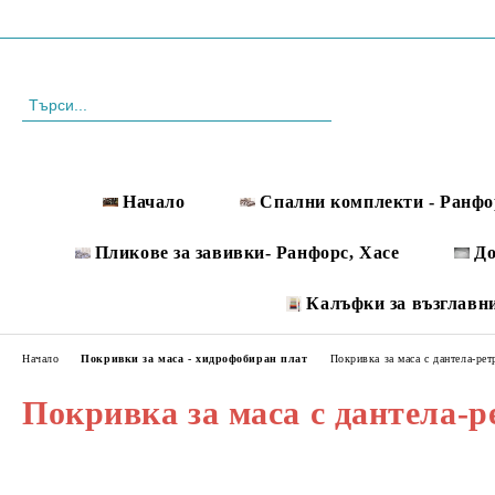
Профил
088 999 33 61
Начало
Спални комплекти - Ранфо
Пликове за завивки- Ранфорс, Хасе
Д
Калъфки за възглавн
Начало
Покривки за маса - хидрофобиран плат
Покривка за маса с дантела-рет
Покривка за маса с дантела-р