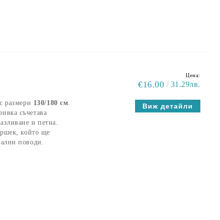
Цена:
€16.00
31.29лв.
 с размери
130/180 см
.
Виж детайли
ривка съчетава
разливане и петна.
ършек, който ще
иални поводи.