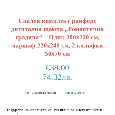
Спален комплект ранфорс
дигитална щампа „Романтична
градина“ – Плик 200x220 см,
чаршаф 220x240 см, 2 калъфки
50x70 см
€38.00
74.32лв.
Код:
Романтична градина
Тегло:
2.500
кг
Подарете на спалнята си усещане за елегантност и