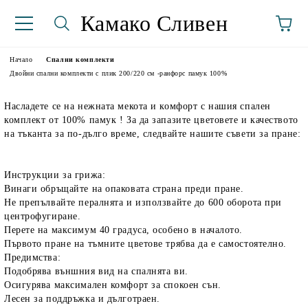
Камако Сливен
Начало
Спални комплекти
Двойни спални комплекти с плик 200/220 см -ранфорс памук 100%
Насладете се на нежната мекота и комфорт с нашия спален
комплект от 100% памук ! За да запазите цветовете и качеството
на тъканта за по-дълго време, следвайте нашите съвети за пране:
Инструкции за грижа:
Винаги обръщайте на опаковата страна преди пране.
аториуми
Не препълвайте пералнята и използвайте до 600 оборота при
центрофугиране.
Перете на максимум 40 градуса, особено в началото.
Първото пране на тъмните цветове трябва да е самостоятелно.
Предимства:
Подобрява външния вид на спалнята ви.
Осигурява максимален комфорт за спокоен сън.
Лесен за поддръжка и дълготраен.