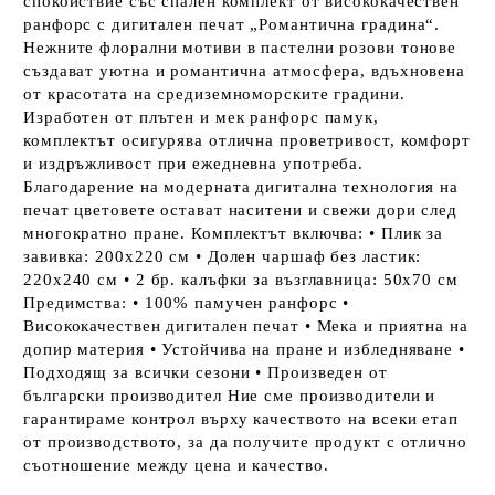
спокойствие със спален комплект от висококачествен
ранфорс с дигитален печат „Романтична градина“.
Нежните флорални мотиви в пастелни розови тонове
създават уютна и романтична атмосфера, вдъхновена
от красотата на средиземноморските градини.
Изработен от плътен и мек ранфорс памук,
комплектът осигурява отлична проветривост, комфорт
и издръжливост при ежедневна употреба.
Благодарение на модерната дигитална технология на
печат цветовете остават наситени и свежи дори след
многократно пране. Комплектът включва: • Плик за
завивка: 200x220 см • Долен чаршаф без ластик:
220x240 см • 2 бр. калъфки за възглавница: 50x70 см
Предимства: • 100% памучен ранфорс •
Висококачествен дигитален печат • Мека и приятна на
допир материя • Устойчива на пране и избледняване •
Подходящ за всички сезони • Произведен от
български производител Ние сме производители и
гарантираме контрол върху качеството на всеки етап
от производството, за да получите продукт с отлично
съотношение между цена и качество.