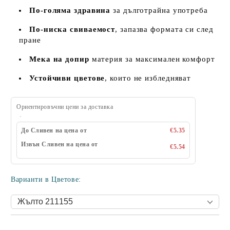
По-голяма здравина
за дълготрайна употреба
По-ниска свиваемост
, запазва формата си след
пране
Мека на допир
материя за максимален комфорт
Устойчиви цветове
, които не избледняват
Ориентировъчни цени за доставка
До Сливен на цена от
€5.35
Извън Сливен на цена от
€5.54
Варианти в Цветове: