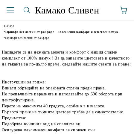
Камако Сливен
Начало
Чаршафи без ластик от ранфорс – класически комфорт и естествен памук
Чаршафи без ластик от ранфорс
Насладете се на нежната мекота и комфорт с нашия спален
комплект от 100% памук ! За да запазите цветовете и качеството
на тъканта за по-дълго време, следвайте нашите съвети за пране:
Инструкции за грижа:
аториуми
Винаги обръщайте на опаковата страна преди пране.
Не препълвайте пералнята и използвайте до 600 оборота при
центрофугиране.
Перете на максимум 40 градуса, особено в началото.
Първото пране на тъмните цветове трябва да е самостоятелно.
Предимства:
Подобрява външния вид на спалнята ви.
Осигурява максимален комфорт за спокоен сън.