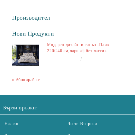
Производител
Нови Продукти
Модерен дизайн в синьо -Плик
220/240 см,чаршаф без ластик
240/260 см,калъфки 2+2
€50.00
97.79лв.
Абонирай се
Бързи връзки:
Начало
Чести Въпроси