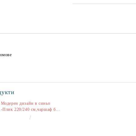
домове
дукти
Модерен дизайн в синьо
-Плик 220/240 см,чаршаф без
ластик 240/260 см,калъфки
€50.00
97.79лв.
2+2