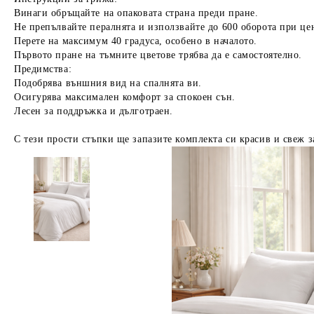
Винаги обръщайте на опаковата страна преди пране.
Не препълвайте пералнята и използвайте до 600 оборота при це
Перете на максимум 40 градуса, особено в началото.
Първото пране на тъмните цветове трябва да е самостоятелно.
Предимства:
Подобрява външния вид на спалнята ви.
Осигурява максимален комфорт за спокоен сън.
Лесен за поддръжка и дълготраен.
С тези прости стъпки ще запазите комплекта си красив и свеж з