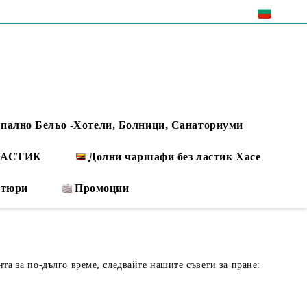
EUR
пално Бельо -Хотели, Болници, Санаториуми
 ЛАСТИК
Долни чаршафи без ластик Хасе
ртюри
Промоции
нта за по-дълго време, следвайте нашите съвети за пране: