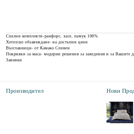
Спални комплекти-ранфорс, хасе, памук 100%
Хотелско обзавеждане- на достъпни цени
Възглавници- от Камако Сливен
Покривки за маса- модерни решения за заведения и за Вашите 
Завивки
Производител
Нови Про