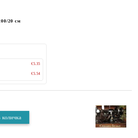
200/20 см
€5.35
€5.54