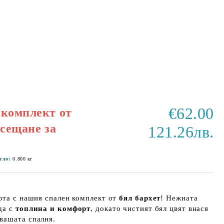
€62.00
 комплект от
усещане за
121.26лв.
гло:
0.800
кг
юта с нашия спален комплект от
бял бархет
! Нежната
ща с
топлина и комфорт
, докато чистият бял цвят внася
вашата спалня.