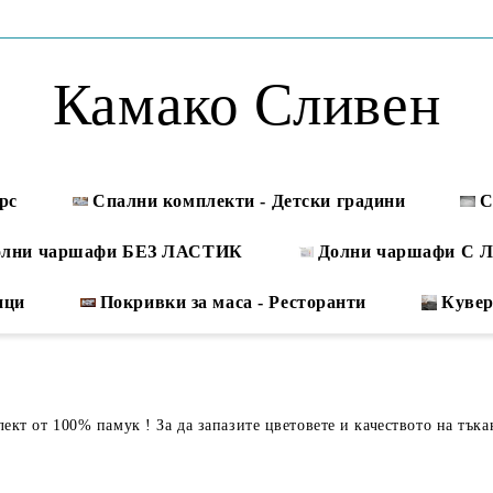
Камако Сливен
рс
Спални комплекти - Детски градини
С
олни чаршафи БЕЗ ЛАСТИК
Долни чаршафи С
ици
Покривки за маса - Ресторанти
Куве
кт от 100% памук ! За да запазите цветовете и качеството на тъка