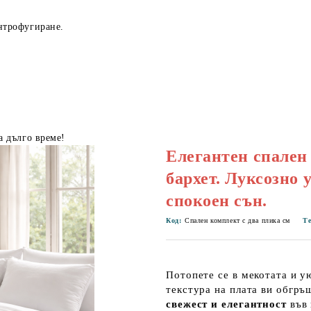
нтрофугиране.
а дълго време!
Елегантен спален
бархет. Луксозно 
спокоен сън.
Код:
Спален комплект с два плика см
Те
Потопете се в мекотата и у
текстура на плата ви обгръ
свежест и елегантност
във 