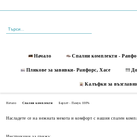
Профил
088 999 33 61
Начало
Спални комплекти - Ранфо
Пликове за завивки- Ранфорс, Хасе
Д
Калъфки за възглавн
Начало
Спални комплекти
Бархет - Памук 100%
Насладете се на нежната мекота и комфорт с нашия спален компле
Инструкции за грижа: