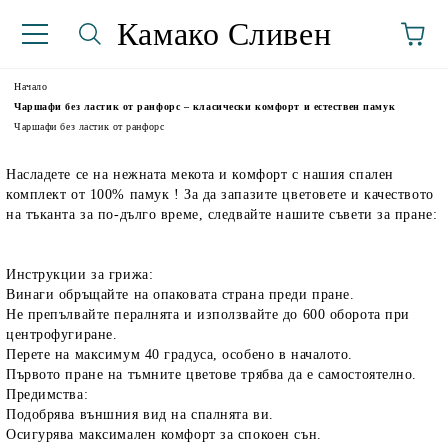
Камако Сливен
Начало
Чаршафи без ластик от ранфорс – класически комфорт и естествен памук
Чаршафи без ластик от ранфорс
Насладете се на нежната мекота и комфорт с нашия спален
комплект от 100% памук ! За да запазите цветовете и качеството
на тъканта за по-дълго време, следвайте нашите съвети за пране:
Инструкции за грижа:
аториуми
Винаги обръщайте на опаковата страна преди пране.
Не препълвайте пералнята и използвайте до 600 оборота при
центрофугиране.
Перете на максимум 40 градуса, особено в началото.
Първото пране на тъмните цветове трябва да е самостоятелно.
Предимства:
Подобрява външния вид на спалнята ви.
Осигурява максимален комфорт за спокоен сън.