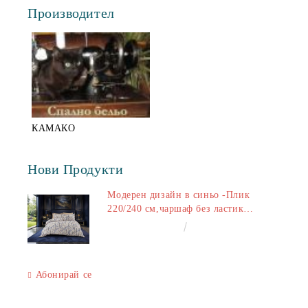
Производител
КАМАКО
Нови Продукти
Модерен дизайн в синьо -Плик
220/240 см,чаршаф без ластик
240/260 см,калъфки 2+2
€50.00
97.79лв.
Абонирай се