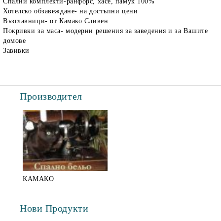
Спални комплекти-ранфорс, хасе, памук 100%
Хотелско обзавеждане- на достъпни цени
Възглавници- от Камако Сливен
Покривки за маса- модерни решения за заведения и за Вашите
домове
Завивки
Производител
КАМАКО
Нови Продукти