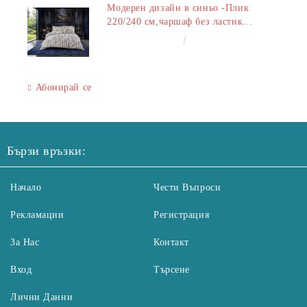
Модерен дизайн в синьо -Плик
220/240 см,чаршаф без ластик
240/260 см,калъфки 2+2
€50.00
97.79лв.
Абонирай се
Бързи връзки:
Начало
Чести Въпроси
Рекламации
Регистрация
За Нас
Контакт
Вход
Търсене
Лични Данни