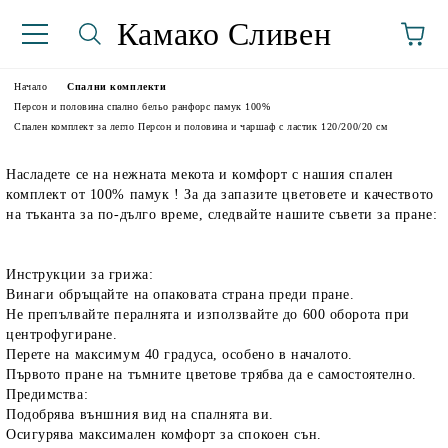
Камако Сливен
Начало
Спални комплекти
Персон и половина спално бельо ранфорс памук 100%
Спален комплект за легло Персон и половина и чаршаф с ластик 120/200/20 см
Насладете се на нежната мекота и комфорт с нашия спален
комплект от 100% памук ! За да запазите цветовете и качеството
на тъканта за по-дълго време, следвайте нашите съвети за пране:
Инструкции за грижа:
аториуми
Винаги обръщайте на опаковата страна преди пране.
Не препълвайте пералнята и използвайте до 600 оборота при
центрофугиране.
Перете на максимум 40 градуса, особено в началото.
Първото пране на тъмните цветове трябва да е самостоятелно.
Предимства:
Подобрява външния вид на спалнята ви.
Осигурява максимален комфорт за спокоен сън.