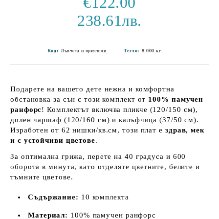
€122.00
238.61лв.
Код:
Лъвчета и приятели
Тегло:
8.000
кг
Подарете на вашето дете нежна и комфортна
обстановка за сън с този комплект от
100% памучен
ранфорс
! Комплектът включва пликче (120/150 см),
долен чаршаф (120/160 см) и калъфчица (37/50 см).
Изработен от 62 нишки/кв.см, този плат е
здрав, мек
и с устойчиви цветове
.
За оптимална грижа, перете на 40 градуса и 600
оборота в минута, като отделяте цветните, белите и
тъмните цветове.
Съдържание:
10 комплекта
Материал:
100% памучен ранфорс