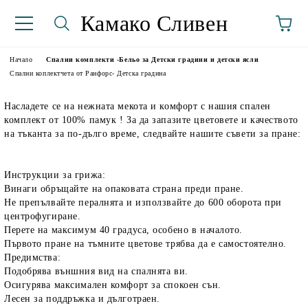
Камако Сливен
Начало
Спални комплекти -Бельо за Детски градини и детски ясли
Спални коплектчета от Ранфорс- Детска градина
Насладете се на нежната мекота и комфорт с нашия спален
комплект от 100% памук ! За да запазите цветовете и качеството
на тъканта за по-дълго време, следвайте нашите съвети за пране:
Инструкции за грижа:
Винаги обръщайте на опаковата страна преди пране.
аториуми
Не препълвайте пералнята и използвайте до 600 оборота при
центрофугиране.
Перете на максимум 40 градуса, особено в началото.
Първото пране на тъмните цветове трябва да е самостоятелно.
Предимства:
Подобрява външния вид на спалнята ви.
Осигурява максимален комфорт за спокоен сън.
Лесен за поддръжка и дълготраен.