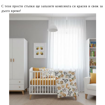
С тези прости стъпки ще запазите комплекта си красив и свеж за
дълго време!