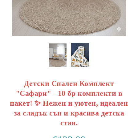
Детски Спален Комплект
"Сафари" - 10 бр комплекти в
пакет! ✨ Нежен и уютен, идеален
за сладък сън и красива детска
стая.