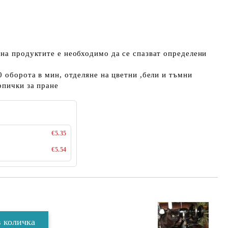
на продуктите е необходимо да се спазват определени
0 оборота в мин, отделяне на цветни ,бели и тъмни
рпички за пране
€5.35
€5.54