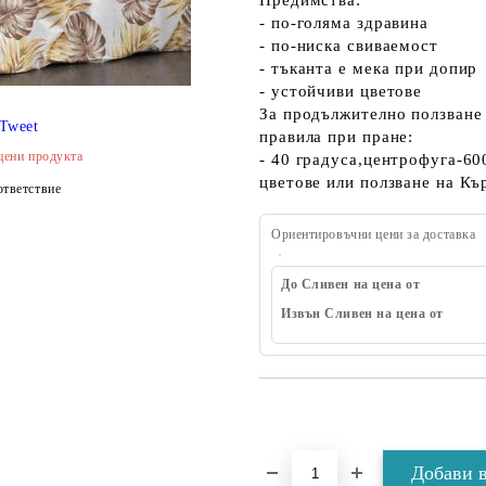
Предимства:
- по-голяма здравина
- по-ниска свиваемост
- тъканта е мека при допир
- устойчиви цветове
За продължително ползване 
Tweet
правила при пране:
цени продукта
- 40 градуса,центрофуга-60
цветове или ползване на Къ
тветствие
Ориентировъчни цени за доставка
До Сливен на цена от
Извън Сливен на цена от