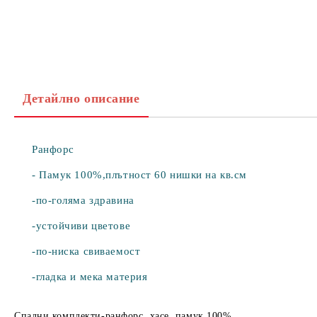
Детайлно описание
Ранфорс
- Памук 100%,плътност 60 нишки на кв.см
-по-голяма здравина
-устойчиви цветове
-по-ниска свиваемост
-гладка и мека материя
Спални комплекти-ранфорс, хасе, памук 100%