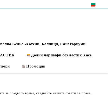
EUR
пално Бельо -Хотели, Болници, Санаториуми
 ЛАСТИК
Долни чаршафи без ластик Хасе
ртюри
Промоции
нта за по-дълго време, следвайте нашите съвети за пране: