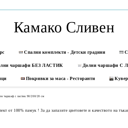
Камако Сливен
рс
Спални комплекти - Детски градини
С
олни чаршафи БЕЗ ЛАСТИК
Долни чаршафи С
ици
Покривки за маса - Ресторанти
Куве
ен чаршаф с ластик 90/200/20 см
кт от 100% памук ! За да запазите цветовете и качеството на тъка