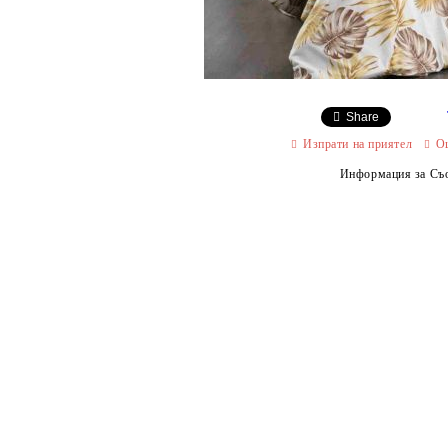
Share
Изпрати на приятел
О
Информация за Съо