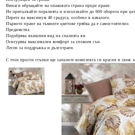
Винаги обръщайте на опаковата страна преди пране.
Не препълвайте пералнята и използвайте до 600 оборота при це
Перете на максимум 40 градуса, особено в началото.
Първото пране на тъмните цветове трябва да е самостоятелно.
Предимства:
Подобрява външния вид на спалнята ви.
Осигурява максимален комфорт за спокоен сън.
Лесен за поддръжка и дълготраен.
С тези прости стъпки ще запазите комплекта си красив и свеж з