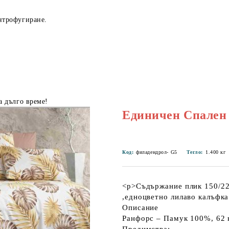
нтрофугиране.
а дълго време!
Единичен Спален
Код:
филадендрол- G5
Тегло:
1.400
кг
<p>Съдържание плик 150/220
,едноцветно лилаво калъфка 
Описание
Ранфорс – Памук 100%, 62 