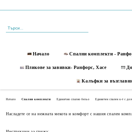
Профил
088 999 33 61
Начало
Спални комплекти - Ранфо
Пликове за завивки- Ранфорс, Хасе
Д
Калъфки за възглавн
Начало
Спални комплекти
Единично спално бельо
Единичен спален к-т с дол
Насладете се на нежната мекота и комфорт с нашия спален компле
Инструкции за грижа: