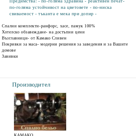
Предимства: - по-голяма здравина - реактивен печат-
по-голяма устойчивост на цветовете - по-ниска
свиваемост - тъканта е мека при допир -
Спални комплекти-ранфорс, хасе, памук 100%
Хотелско обзавеждане- на достъпни цени
Възглавници- от Камако Сливен
Покривки за маса- модерни решения за заведения и за Вашите
домове
Завивки
Производител
КАМАКО