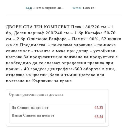
Код:
Листа в опушено лилаво-G7
Тегло:
1.800
кг
ДВОЕН СПАЛЕН КОМПЛЕКТ Плик 180/220 см – 1
бр, Долен чаршаф 200/240 см – 1 бр Калъфка 50/70
см – 2 бр Описание Ранфорс – Памук 100%, 62 нишки
/кв см Предимства: - по-голяма здравина - по-ниска
свиваемост - тъканта е мека при допир - устойчиви
цветове За продължително ползване на продуктите е
необходимо да се спазват определени правила при
пране: - 40 градуса,центрофуга-600 оборота в мин,
отделяне на цветни ,бели и тъмни цветове или
ползване на Кърпички за пране
Ориентировъчни цени за доставка
До Сливен на цена от
€5.35
Извън Сливен на цена от
€5.54