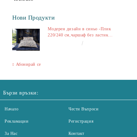
Нови Продукти
Модерен дизайн в синьо -Плик
220/240 см,чаршаф без ластик
240/260 см,калъфки 2+2
€50.00
97.79лв.
Абонирай се
Бързи връзки:
Начало
Чести Въпроси
Рекламации
Регистрация
За Нас
Контакт