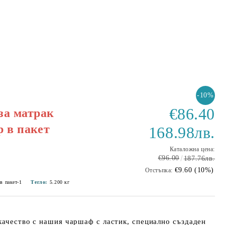
-10%
€86.40
за матрак
р в пакет
168.98лв.
Каталожна цена:
€96.00
187.76лв.
€9.60 (10%)
Отстъпка:
в пакет-1
Тегло:
5.200
кг
качество с нашия чаршаф с ластик, специално създаден