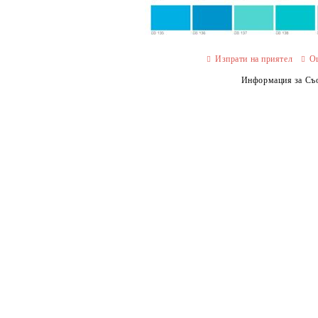
Изпрати на приятел
О
Информация за Съо