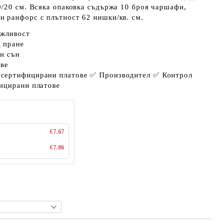
0/20 см
. Всяка опаковка съдържа
10 броя
чаршафи,
н ранфорс
с плътност 62 нишки/кв. см.
ъжливост
 пране
н сън
ове
сертифицирани платове ✅ Производител ✅ Контрол
ицирани платове
€7.67
€7.86