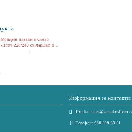
дукти
Модерен дизайн в синьо
-Плик 220/240 см,чаршаф без
ластик 240/260 см,калъфки
€50.00
97.79лв.
2+2
е
Информация за контакти:
Имейл:
sales@kamakosliven.
Телефон:
088 999 33 61