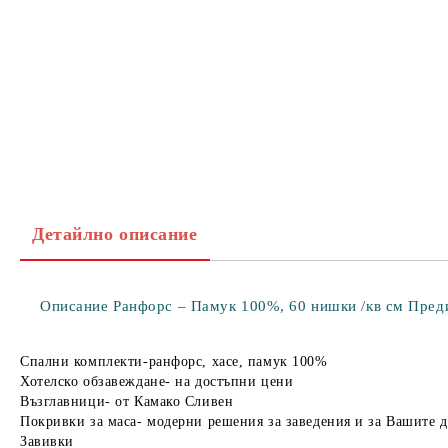
Детайлно описание
Описание Ранфорс – Памук 100%, 60 нишки /кв см Предим
Спални комплекти-ранфорс, хасе, памук 100%
Хотелско обзавеждане- на достъпни цени
Възглавници- от Камако Сливен
Покривки за маса- модерни решения за заведения и за Вашите 
Завивки