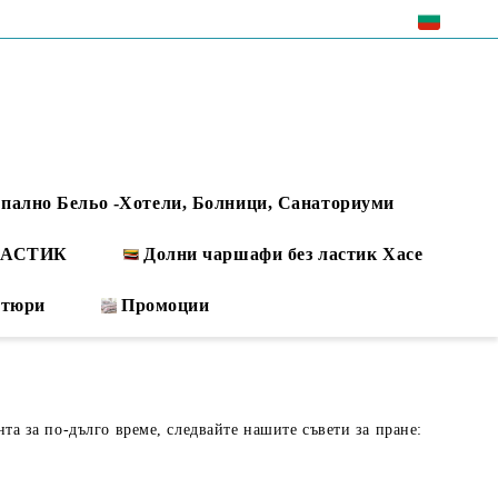
EUR
пално Бельо -Хотели, Болници, Санаториуми
 ЛАСТИК
Долни чаршафи без ластик Хасе
ртюри
Промоции
нта за по-дълго време, следвайте нашите съвети за пране: