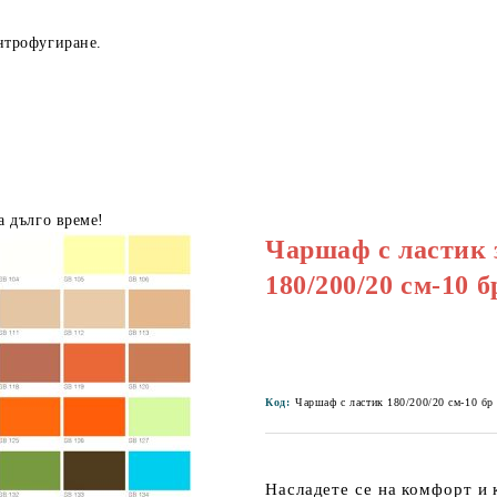
нтрофугиране.
а дълго време!
Чаршаф с ластик 
180/200/20 см-10 б
Код:
Чаршаф с ластик 180/200/20 см-10 бр 
Насладете се на комфорт и 