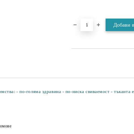
ства: - по-голяма здравина - по-ниска свиваемост - тъканта 
домове