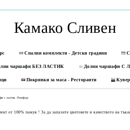
Камако Сливен
рс
Спални комплекти - Детски градини
С
олни чаршафи БЕЗ ЛАСТИК
Долни чаршафи С
ици
Покривки за маса - Ресторанти
Куве
и с ластик -Ранфорс
кт от 100% памук ! За да запазите цветовете и качеството на тъка