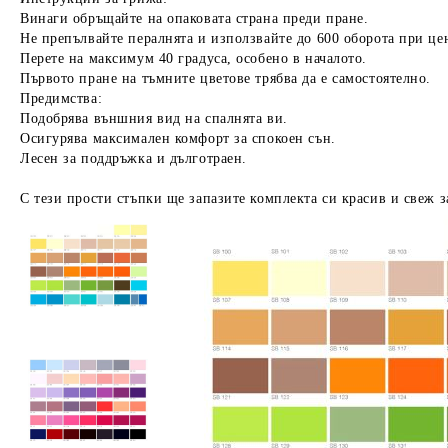
Винаги обръщайте на опаковата страна преди пране.
Не препълвайте пералнята и използвайте до 600 оборота при це
Перете на максимум 40 градуса, особено в началото.
Първото пране на тъмните цветове трябва да е самостоятелно.
Предимства:
Подобрява външния вид на спалнята ви.
Осигурява максимален комфорт за спокоен сън.
Лесен за поддръжка и дълготраен.
С тези прости стъпки ще запазите комплекта си красив и свеж з