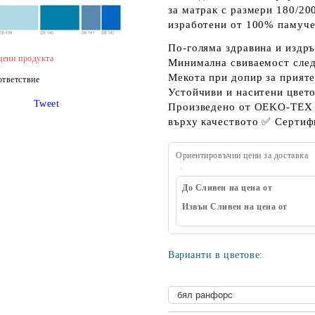
за матрак с размери
180/20
изработени от
100% памуче
По-голяма здравина и издр
цени продукта
Минимална свиваемост след
Мекота при допир за прияте
тветствие
Устойчиви и наситени цвет
Tweet
Произведено от OEKO-TEX 
върху качеството ✅ Сертиф
Ориентировъчни цени за доставка
До Сливен на цена от
Извън Сливен на цена от
Варианти в цветове: