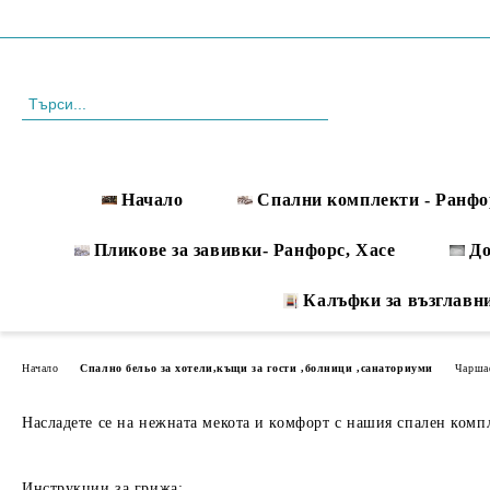
Профил
088 999 33 61
Начало
Спални комплекти - Ранфо
Пликове за завивки- Ранфорс, Хасе
Д
Калъфки за възглавн
Начало
Спално бельо за хотели,къщи за гости ,болници ,санаториуми
Чаршаф
Насладете се на нежната мекота и комфорт с нашия спален компле
Инструкции за грижа: