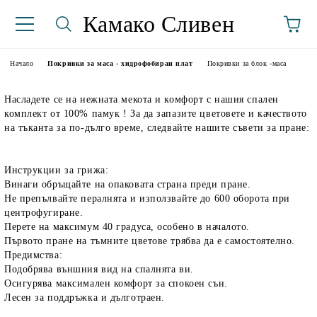
Камако Сливен
Начало
Покривки за маса - хидрофобиран плат
Покривки за блок -маса
Насладете се на нежната мекота и комфорт с нашия спален
комплект от 100% памук ! За да запазите цветовете и качеството
на тъканта за по-дълго време, следвайте нашите съвети за пране:
Инструкции за грижа:
Винаги обръщайте на опаковата страна преди пране.
аториуми
Не препълвайте пералнята и използвайте до 600 оборота при
центрофугиране.
Перете на максимум 40 градуса, особено в началото.
Първото пране на тъмните цветове трябва да е самостоятелно.
Предимства:
Подобрява външния вид на спалнята ви.
Осигурява максимален комфорт за спокоен сън.
Лесен за поддръжка и дълготраен.