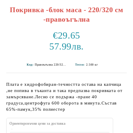
Покривка -блок маса - 220/320 см
-правоъгълна
€29.65
57.99лв.
Код:
Правоъгълна 220/320 см-1
Тегло:
2.500
кг
Плата е хидрофобиран-течността остава на капчица
,не попива в тъканта и така предпазва покривката от
замърсяване.Лесно се подържа -пране 40
градуса,центрофуга 600 оборота в минута.Състав
65%-памук,35% полиестер
Ориентировъчни цени за доставка