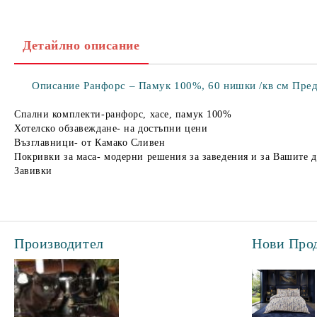
Детайлно описание
Описание Ранфорс – Памук 100%, 60 нишки /кв см Предим
Спални комплекти-ранфорс, хасе, памук 100%
Хотелско обзавеждане- на достъпни цени
Възглавници- от Камако Сливен
Покривки за маса- модерни решения за заведения и за Вашите 
Завивки
Производител
Нови Про