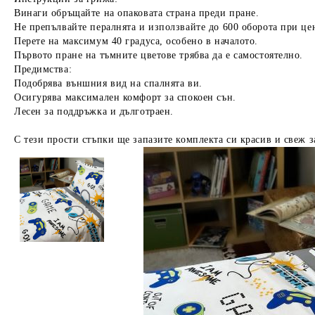
Винаги обръщайте на опаковата страна преди пране.
Не препълвайте пералнята и използвайте до 600 оборота при це
Перете на максимум 40 градуса, особено в началото.
Първото пране на тъмните цветове трябва да е самостоятелно.
Предимства:
Подобрява външния вид на спалнята ви.
Осигурява максимален комфорт за спокоен сън.
Лесен за поддръжка и дълготраен.
С тези прости стъпки ще запазите комплекта си красив и свеж з