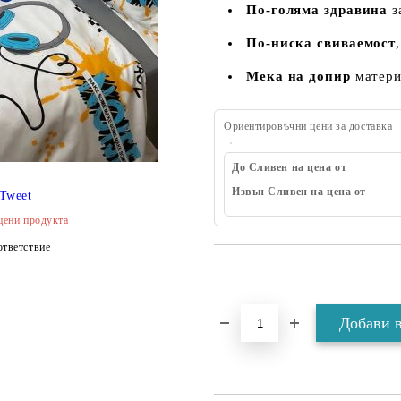
По-голяма здравина
з
По-ниска свиваемост
Мека на допир
матери
Ориентировъчни цени за доставка
До Сливен на цена от
Извън Сливен на цена от
Tweet
цени продукта
тветствие