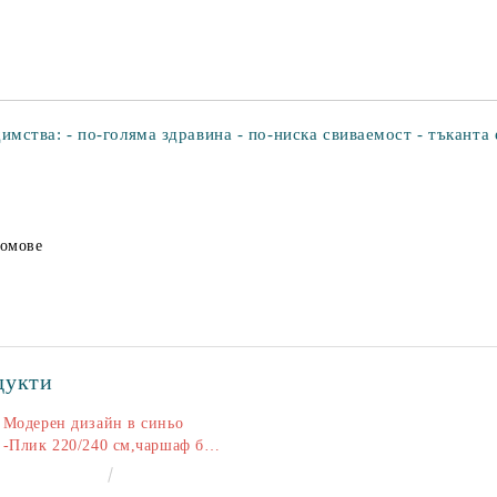
ства: - по-голяма здравина - по-ниска свиваемост - тъканта 
домове
дукти
Модерен дизайн в синьо
-Плик 220/240 см,чаршаф без
ластик 240/260 см,калъфки
€50.00
97.79лв.
2+2