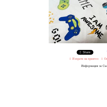
Share
Изпрати на приятел
О
Информация за Съо