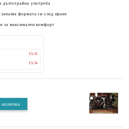
а дълготрайна употреба
, запазва формата си след пране
я за максимален комфорт
€5.35
€5.54