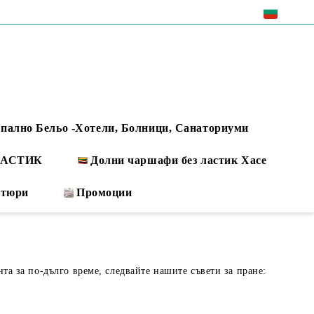
EUR
пално Бельо -Хотели, Болници, Санаториуми
 ЛАСТИК
Долни чаршафи без ластик Хасе
ртюри
Промоции
нта за по-дълго време, следвайте нашите съвети за пране: