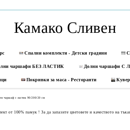
Камако Сливен
рс
Спални комплекти - Детски градини
С
олни чаршафи БЕЗ ЛАСТИК
Долни чаршафи С
ици
Покривки за маса - Ресторанти
Куве
ен чаршаф с ластик 90/200/20 см
кт от 100% памук ! За да запазите цветовете и качеството на тъка