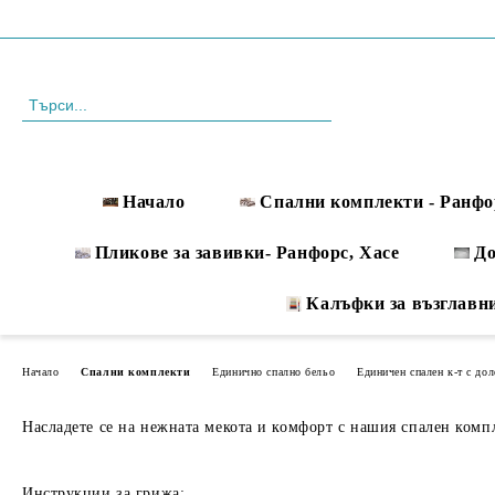
Профил
088 999 33 61
Начало
Спални комплекти - Ранфо
Пликове за завивки- Ранфорс, Хасе
Д
Калъфки за възглавн
Начало
Спални комплекти
Единично спално бельо
Единичен спален к-т с дол
Насладете се на нежната мекота и комфорт с нашия спален компле
Инструкции за грижа: