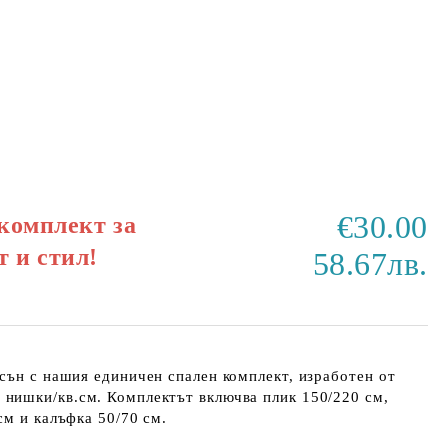
€30.00
комплект за
 и стил!
58.67лв.
сън с нашия единичен спален комплект, изработен от
2 нишки/кв.см. Комплектът включва плик 150/220 см,
см и калъфка 50/70 см.