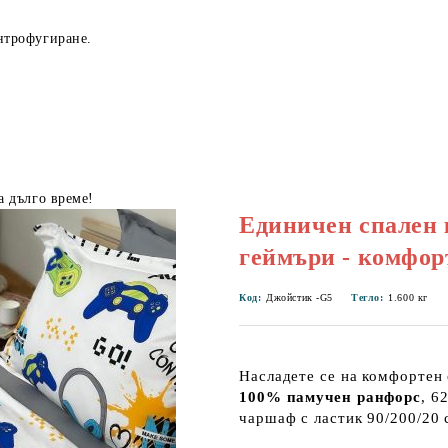
нтрофугиране.
а дълго време!
Единичен спален 
геймъри - комфорт
Код:
Джойстик -G5
Тегло:
1.600
кг
Насладете се на комфортен 
100% памучен ранфорс
, 6
чаршаф с ластик 90/200/20 