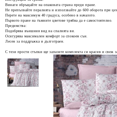
Винаги обръщайте на опаковата страна преди пране.
Не препълвайте пералнята и използвайте до 600 оборота при це
Перете на максимум 40 градуса, особено в началото.
Първото пране на тъмните цветове трябва да е самостоятелно.
Предимства:
Подобрява външния вид на спалнята ви.
Осигурява максимален комфорт за спокоен сън.
Лесен за поддръжка и дълготраен.
С тези прости стъпки ще запазите комплекта си красив и свеж з