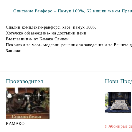
Описание Ранфорс – Памук 100%, 62 нишки /кв см Предим
Спални комплекти-ранфорс, хасе, памук 100%
Хотелско обзавеждане- на достъпни цени
Възглавници- от Камако Сливен
Покривки за маса- модерни решения за заведения и за Вашите 
Завивки
Производител
Нови Про
КАМАКО
Абонирай с