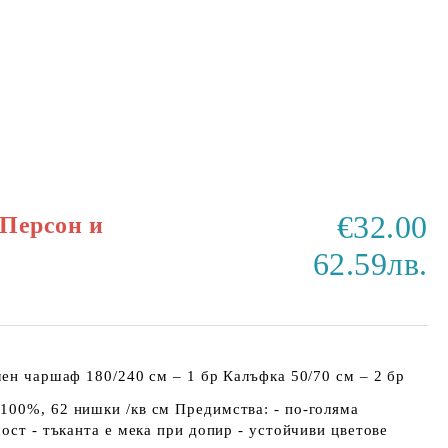
€32.00
Персон и
62.59лв.
лен чаршаф 180/240 см – 1 бр Калъфка 50/70 см – 2 бр
100%, 62 нишки /кв см Предимства: - по-голяма
мост - тъканта е мека при допир - устойчиви цветове