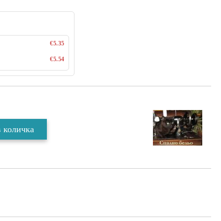
€5.35
€5.54