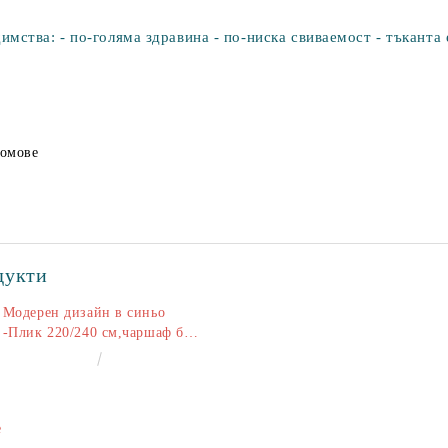
ства: - по-голяма здравина - по-ниска свиваемост - тъканта 
домове
дукти
Модерен дизайн в синьо
-Плик 220/240 см,чаршаф без
ластик 240/260 см,калъфки
€50.00
97.79лв.
2+2
е