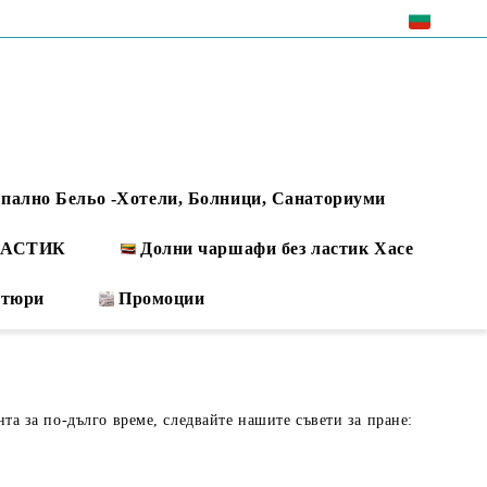
EUR
пално Бельо -Хотели, Болници, Санаториуми
 ЛАСТИК
Долни чаршафи без ластик Хасе
ртюри
Промоции
нта за по-дълго време, следвайте нашите съвети за пране: