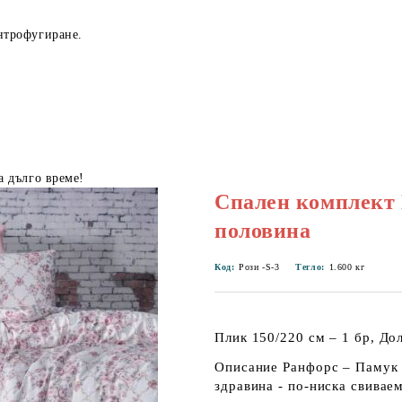
нтрофугиране.
а дълго време!
Спален комплект 
половина
Код:
Рози -S-3
Тегло:
1.600
кг
Плик 150/220 см – 1 бр, До
Описание Ранфорс – Памук 
здравина - по-ниска свивае