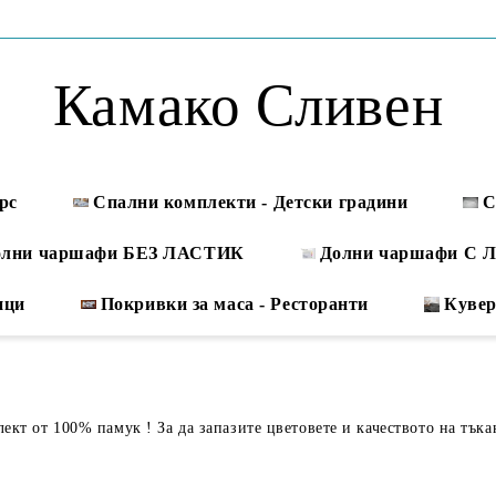
Камако Сливен
рс
Спални комплекти - Детски градини
С
олни чаршафи БЕЗ ЛАСТИК
Долни чаршафи С
ици
Покривки за маса - Ресторанти
Куве
%
кт от 100% памук ! За да запазите цветовете и качеството на тъка