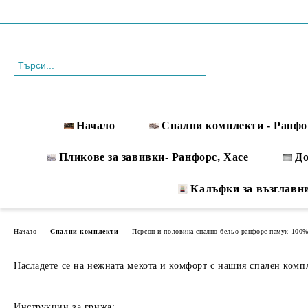
Профил
088 999 33 61
Начало
Спални комплекти - Ранфо
Пликове за завивки- Ранфорс, Хасе
Д
Калъфки за възглавн
Начало
Спални комплекти
Персон и половина спално бельо ранфорс памук 100
Насладете се на нежната мекота и комфорт с нашия спален компле
Инструкции за грижа: