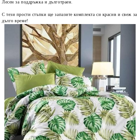
Лесен за поддръжка и дълготраен.
С тези прости стъпки ще запазите комплекта си красив и свеж за
дълго време!