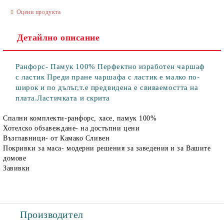
Оцени продукта
Детайлно описание
Ранфорс- Памук 100% Перфектно изработен чаршаф
с ластик Преди пране чаршафа с ластик е малко по-
широк и по дълъг,т.е предвидена е свиваемостта на
плата.Ластичката и скрита
Спални комплекти-ранфорс, хасе, памук 100%
Хотелско обзавеждане- на достъпни цени
Възглавници- от Камако Сливен
Покривки за маса- модерни решения за заведения и за Вашите
домове
Завивки
Производител