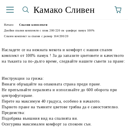
Камако Сливен
Начало
Спални комплекти
Двойни спални комплекти с плик 200/220 см -ранфорс памук 100%
Спален комплект за спалня с размер 164/200/20
Насладете се на нежната мекота и комфорт с нашия спален
комплект от 100% памук ! За да запазите цветовете и качеството
на тъканта за по-дълго време, следвайте нашите съвети за пране:
Инструкции за грижа:
аториуми
Винаги обръщайте на опаковата страна преди пране.
Не препълвайте пералнята и използвайте до 600 оборота при
центрофугиране.
Перете на максимум 40 градуса, особено в началото.
Първото пране на тъмните цветове трябва да е самостоятелно.
Предимства:
Подобрява външния вид на спалнята ви.
Осигурява максимален комфорт за спокоен сън.