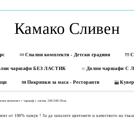
Камако Сливен
рс
Спални комплекти - Детски градини
С
олни чаршафи БЕЗ ЛАСТИК
Долни чаршафи С
ици
Покривки за маса - Ресторанти
Куве
ален комплект с чаршаф с ластик 200/200/20см
кт от 100% памук ! За да запазите цветовете и качеството на тъка