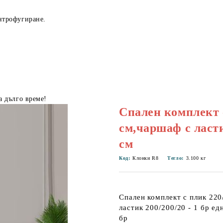
нтрофугиране.
а дълго време!
Спален комплект 
см,чаршаф с ласти
см
Код:
Клонки R8
Тегло:
3.100
кг
Спален комплект с плик 22
ластик 200/200/20 - 1 бр е
бр