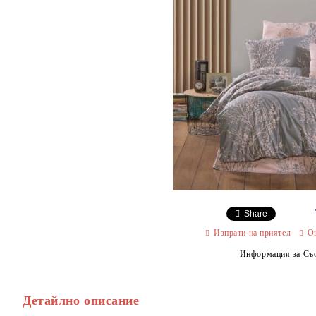
Share
Изпрати на приятел
О
Информация за Съо
Детайлно описание