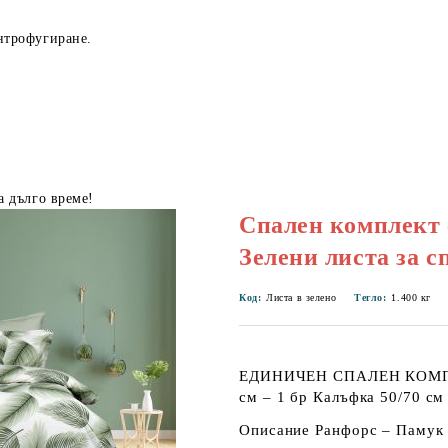
нтрофугиране.
а дълго време!
Спален комплект 
Зелени листа за с
Код:
Листа в зелено
Тегло:
1.400
кг
ЕДИНИЧЕН СПАЛЕН КОМПЛЕК
см – 1 бр Калъфка 50/70 см
Описание Ранфорс – Памук 