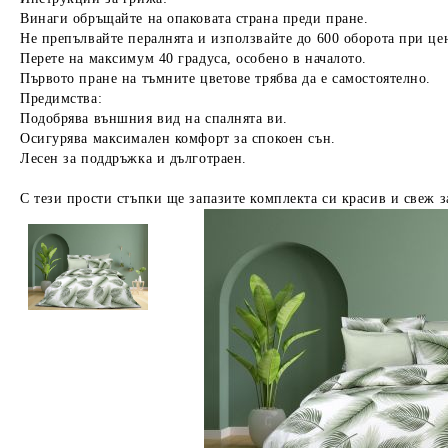
Винаги обръщайте на опаковата страна преди пране.
Не препълвайте пералнята и използвайте до 600 оборота при це
Перете на максимум 40 градуса, особено в началото.
Първото пране на тъмните цветове трябва да е самостоятелно.
Предимства:
Подобрява външния вид на спалнята ви.
Осигурява максимален комфорт за спокоен сън.
Лесен за поддръжка и дълготраен.
С тези прости стъпки ще запазите комплекта си красив и свеж з