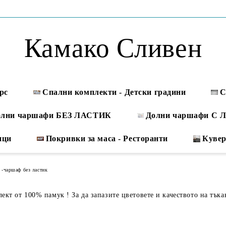
Камако Сливен
рс
Спални комплекти - Детски градини
С
олни чаршафи БЕЗ ЛАСТИК
Долни чаршафи С
ици
Покривки за маса - Ресторанти
Куве
 -чаршаф без ластик
кт от 100% памук ! За да запазите цветовете и качеството на тъка