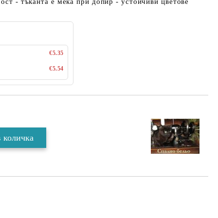
мост - тъканта е мека при допир - устойчиви цветове
€5.35
€5.54