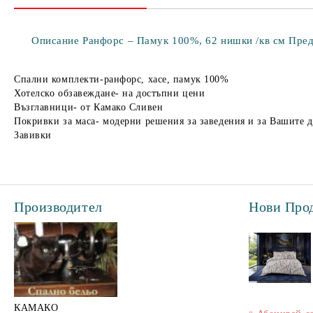
Описание Ранфорс – Памук 100%, 62 нишки /кв см Предим
Спални комплекти-ранфорс, хасе, памук 100%
Хотелско обзавеждане- на достъпни цени
Възглавници- от Камако Сливен
Покривки за маса- модерни решения за заведения и за Вашите 
Завивки
Производител
Нови Про
КАМАКО