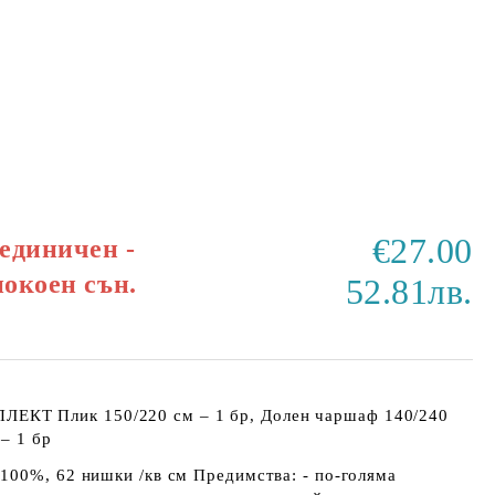
€27.00
единичен -
покоен сън.
52.81лв.
Т Плик 150/220 см – 1 бр, Долен чаршаф 140/240
 – 1 бр
100%, 62 нишки /кв см Предимства: - по-голяма