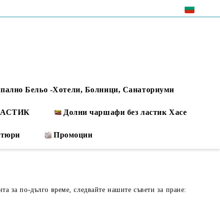
EUR
пално Бельо -Хотели, Болници, Санаториуми
 ЛАСТИК
Долни чаршафи без ластик Хасе
ртюри
Промоции
нта за по-дълго време, следвайте нашите съвети за пране: