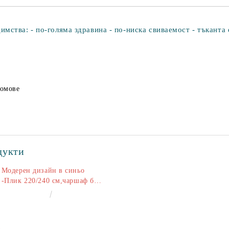
ства: - по-голяма здравина - по-ниска свиваемост - тъканта 
домове
дукти
Модерен дизайн в синьо
-Плик 220/240 см,чаршаф без
ластик 240/260 см,калъфки
€50.00
97.79лв.
2+2