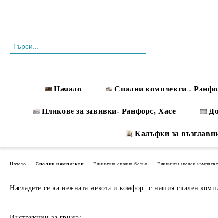
Профил
088 999 33 61
Начало
Спални комплекти - Ранфо
Пликове за завивки- Ранфорс, Хасе
Д
Калъфки за възглавн
Начало
Спални комплекти
Единично спално бельо
Единичен спален комплект
Насладете се на нежната мекота и комфорт с нашия спален компле
Инструкции за грижа: