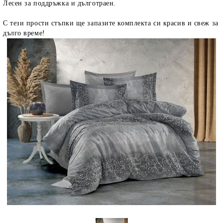
Лесен за поддръжка и дълготраен.
С тези прости стъпки ще запазите комплекта си красив и свеж за
дълго време!