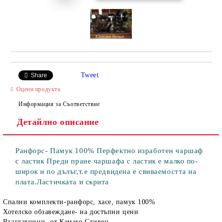
Tweet
Share
Оцени продукта
Информация за Съответствие
Детайлно описание
Ранфорс- Памук 100% Перфектно изработен чаршаф
с ластик Преди пране чаршафа с ластик е малко по-
широк и по дълъг,т.е предвидена е свиваемостта на
плата.Ластичката и скрита
Спални комплекти-ранфорс, хасе, памук 100%
Хотелско обзавеждане- на достъпни цени
Възглавници- от Камако Сливен