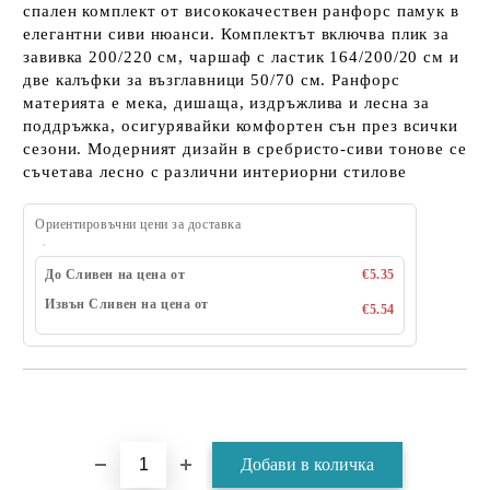
спален комплект от висококачествен ранфорс памук в
елегантни сиви нюанси. Комплектът включва плик за
завивка 200/220 см, чаршаф с ластик 164/200/20 см и
две калъфки за възглавници 50/70 см. Ранфорс
материята е мека, дишаща, издръжлива и лесна за
поддръжка, осигурявайки комфортен сън през всички
сезони. Модерният дизайн в сребристо-сиви тонове се
съчетава лесно с различни интериорни стилове
Ориентировъчни цени за доставка
До Сливен на цена от
€5.35
Извън Сливен на цена от
€5.54