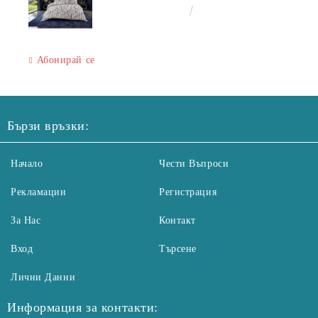
240/260 см,калъфки 2+2
€50.00
97.79лв.
Абонирай се
Бързи връзки:
Начало
Чести Въпроси
Рекламации
Регистрация
За Нас
Контакт
Вход
Търсене
Лични Данни
Информация за контакти: