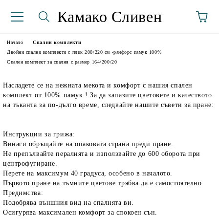
Камако Сливен
Начало
Спални комплекти
Двойни спални комплекти с плик 200/220 см -ранфорс памук 100%
Спален комплект за спалня с размер 164/200/20
Насладете се на нежната мекота и комфорт с нашия спален
комплект от 100% памук ! За да запазите цветовете и качеството
на тъканта за по-дълго време, следвайте нашите съвети за пране:
Инструкции за грижа:
аториуми
Винаги обръщайте на опаковата страна преди пране.
Не препълвайте пералнята и използвайте до 600 оборота при
центрофугиране.
Перете на максимум 40 градуса, особено в началото.
Първото пране на тъмните цветове трябва да е самостоятелно.
Предимства:
Подобрява външния вид на спалнята ви.
Осигурява максимален комфорт за спокоен сън.