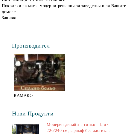
Покривки за маса- модерни решения за заведения и за Вашите
домове
Завивки
Производител
КАМАКО
Нови Продукти
Модерен дизайн в синьо -Плик
220/240 см,чаршаф без ластик