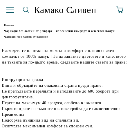
Камако Сливен
Начало
Чаршафи без ластик от ранфорс – класически комфорт и естествен памук
Чаршафи без ластик от ранфорс
Насладете се на нежната мекота и комфорт с нашия спален
комплект от 100% памук ! За да запазите цветовете и качеството
на тъканта за по-дълго време, следвайте нашите съвети за пране:
Инструкции за грижа:
аториуми
Винаги обръщайте на опаковата страна преди пране.
Не препълвайте пералнята и използвайте до 600 оборота при
центрофугиране.
Перете на максимум 40 градуса, особено в началото.
Първото пране на тъмните цветове трябва да е самостоятелно.
Предимства:
Подобрява външния вид на спалнята ви.
Осигурява максимален комфорт за спокоен сън.