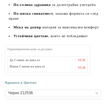
По-голяма здравина
за дълготрайна употреба
По-ниска свиваемост
, запазва формата си след
пране
Мека на допир
материя за максимален комфорт
Устойчиви цветове
, които не избледняват
Ориентировъчни цени за доставка
До Сливен на цена от
€5.35
Извън Сливен на цена от
€5.54
Варианти в Цветове: