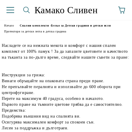
Камако Сливен
Начало
Спални комплекти -Бельо за Детски градини и детски ясли
Протектори за детски легла в детска градина
Насладете се на нежната мекота и комфорт с нашия спален
комплект от 100% памук ! За да запазите цветовете и качеството
на тъканта за по-дълго време, следвайте нашите съвети за пране:
Инструкции за грижа:
Винаги обръщайте на опаковата страна преди пране.
аториуми
Не препълвайте пералнята и използвайте до 600 оборота при
центрофугиране.
Перете на максимум 40 градуса, особено в началото.
Първото пране на тъмните цветове трябва да е самостоятелно.
Предимства:
Подобрява външния вид на спалнята ви.
Осигурява максимален комфорт за спокоен сън.
Лесен за поддръжка и дълготраен.