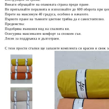
Винаги обръщайте на опаковата страна преди пране.
Не препълвайте пералнята и използвайте до 600 оборота при це
Перете на максимум 40 градуса, особено в началото.
Първото пране на тъмните цветове трябва да е самостоятелно.
Предимства:
Подобрява външния вид на спалнята ви.
Осигурява максимален комфорт за спокоен сън.
Лесен за поддръжка и дълготраен.
С тези прости стъпки ще запазите комплекта си красив и свеж з