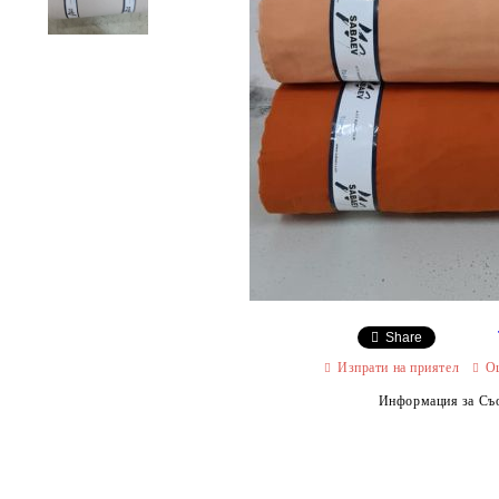
Share
Изпрати на приятел
О
Информация за Съо