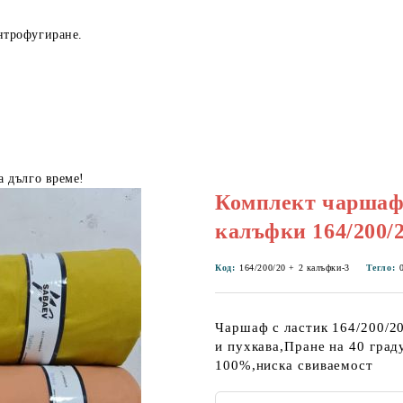
нтрофугиране.
а дълго време!
Комплект чаршаф 
калъфки 164/200/
Код:
164/200/20 + 2 калъфки-3
Тегло:
Чаршаф с ластик 164/200/20
и пухкава,Пране на 40 град
100%,ниска свиваемост