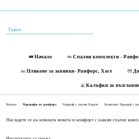
Профил
088 999 33 61
Начало
Спални комплекти - Ранфо
Пликове за завивки- Ранфорс, Хасе
Д
Калъфки за възглавн
Начало
Чаршафи от ранфорс
Чаршаф с ластик Бархет
Комплект Чаршаф с лас
Насладете се на нежната мекота и комфорт с нашия спален компле
Инструкции за грижа: