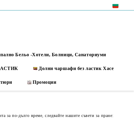
EUR
пално Бельо -Хотели, Болници, Санаториуми
 ЛАСТИК
Долни чаршафи без ластик Хасе
ртюри
Промоции
нта за по-дълго време, следвайте нашите съвети за пране: