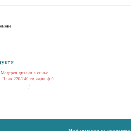
домове
дукти
Модерен дизайн в синьо
-Плик 220/240 см,чаршаф без
ластик 240/260 см,калъфки
€50.00
97.79лв.
2+2
е