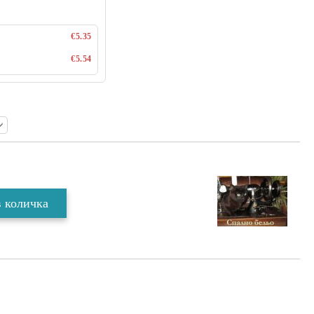
€5.35
€5.54