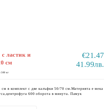
€21.47
с ластик и
20 см
41.99лв.
0.500
кг
 см в комплект с две калъфки 50/70 см.Материята е мека
уса,центрофуга 600 оборота в минута. Памук