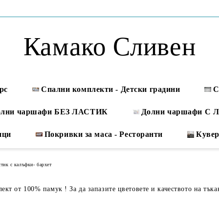
Камако Сливен
рс
Спални комплекти - Детски градини
С
олни чаршафи БЕЗ ЛАСТИК
Долни чаршафи С
ици
Покривки за маса - Ресторанти
Куве
тик с калъфки- бархет
кт от 100% памук ! За да запазите цветовете и качеството на тъка