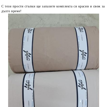
С тези прости стъпки ще запазите комплекта си красив и свеж за
дълго време!