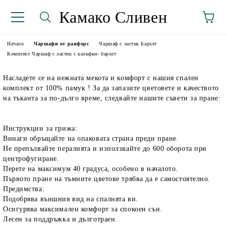
Камако Сливен
Начало
Чаршафи от ранфорс
Чаршаф с ластик Бархет
Комплект Чаршаф с ластик с калъфки- бархет
Насладете се на нежната мекота и комфорт с нашия спален
комплект от 100% памук ! За да запазите цветовете и качеството
на тъканта за по-дълго време, следвайте нашите съвети за пране:
Инструкции за грижа:
Винаги обръщайте на опаковата страна преди пране.
аториуми
Не препълвайте пералнята и използвайте до 600 оборота при
центрофугиране.
Перете на максимум 40 градуса, особено в началото.
Първото пране на тъмните цветове трябва да е самостоятелно.
Предимства:
Подобрява външния вид на спалнята ви.
Осигурява максимален комфорт за спокоен сън.
Лесен за поддръжка и дълготраен.