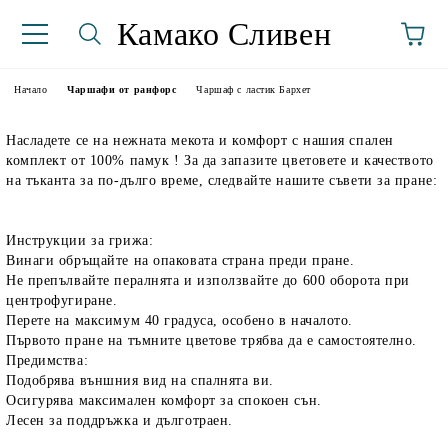
Камако Сливен
Начало
Чаршафи от ранфорс
Чаршаф с ластик Бархет
Насладете се на нежната мекота и комфорт с нашия спален
комплект от 100% памук ! За да запазите цветовете и качеството
на тъканта за по-дълго време, следвайте нашите съвети за пране:
Инструкции за грижа:
Винаги обръщайте на опаковата страна преди пране.
аториуми
Не препълвайте пералнята и използвайте до 600 оборота при
центрофугиране.
Перете на максимум 40 градуса, особено в началото.
Първото пране на тъмните цветове трябва да е самостоятелно.
Предимства:
Подобрява външния вид на спалнята ви.
Осигурява максимален комфорт за спокоен сън.
Лесен за поддръжка и дълготраен.