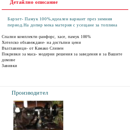
Детайлно описание
Бархет- Памук 100%,идеален вариант през зимния
период.На допир мека материя с усещане за топлина
Спални комплекти-ранфорс, хасе, памук 100%
Хотелско обзавеждане- на достъпни цени
Възглавници- от Камако Сливен
Покривки за маса- модерни решения за заведения и за Вашите
домове
Завивки
Производител