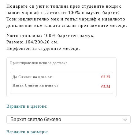
Подарете си уют и топлина през студените нощи с
нашия
чаршаф с ластик
от
100% памучен бархет
!
Този изключително мек и топъл чаршаф е идеалното
допълнение към вашата спалня през зимните месеци.
Уютна топлина:
100% бархетен памук.
Размер:
164/200/20 см.
Перфектен
за студените месеци.
Ориентировъчни цени за доставка
До Сливен на цена от
€5.35
Извън Сливен на цена от
€5.54
Варианти в цветове:
Варианти в размери: