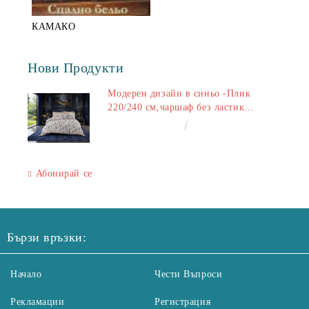
КАМАКО
Нови Продукти
Модерен дизайн в синьо -Плик
220/240 см,чаршаф без ластик
240/260 см,калъфки 2+2
€50.00
97.79лв.
Абонирай се
Бързи връзки:
Начало
Чести Въпроси
Рекламации
Регистрация