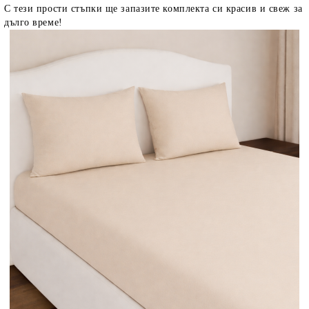
С тези прости стъпки ще запазите комплекта си красив и свеж за
дълго време!