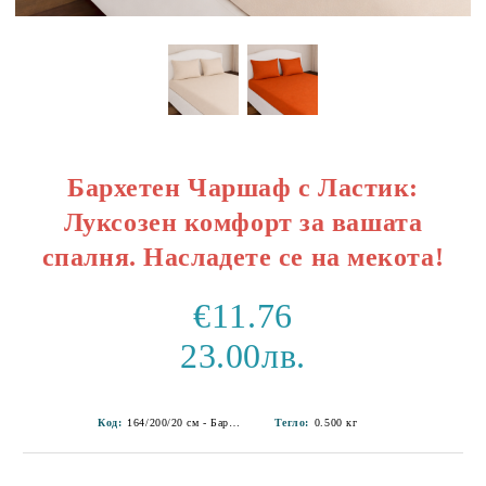
Бархетен Чаршаф с Ластик:
Луксозен комфорт за вашата
спалня. Насладете се на мекота!
€11.76
23.00лв.
Код:
164/200/20 см - Бархет 1-19
Тегло:
0.500
кг