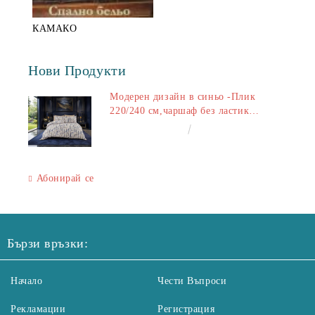
КАМАКО
Нови Продукти
Модерен дизайн в синьо -Плик
220/240 см,чаршаф без ластик
240/260 см,калъфки 2+2
€50.00
97.79лв.
Абонирай се
Бързи връзки:
Начало
Чести Въпроси
Рекламации
Регистрация