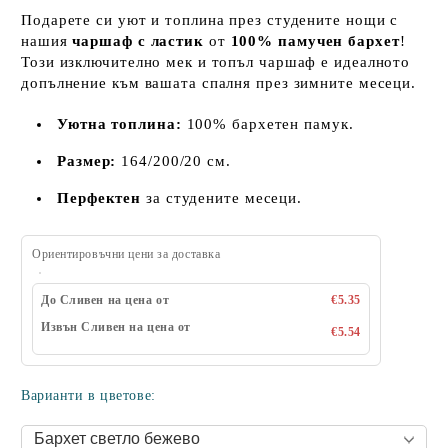
Подарете си уют и топлина през студените нощи с
нашия
чаршаф с ластик
от
100% памучен бархет
!
Този изключително мек и топъл чаршаф е идеалното
допълнение към вашата спалня през зимните месеци.
Уютна топлина:
100% бархетен памук.
Размер:
164/200/20 см.
Перфектен
за студените месеци.
Ориентировъчни цени за доставка
До Сливен на цена от
€5.35
Извън Сливен на цена от
€5.54
Варианти в цветове: