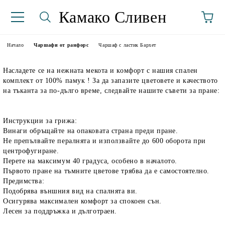
Камако Сливен
Начало
Чаршафи от ранфорс
Чаршаф с ластик Бархет
Насладете се на нежната мекота и комфорт с нашия спален
комплект от 100% памук ! За да запазите цветовете и качеството
на тъканта за по-дълго време, следвайте нашите съвети за пране:
Инструкции за грижа:
Винаги обръщайте на опаковата страна преди пране.
аториуми
Не препълвайте пералнята и използвайте до 600 оборота при
центрофугиране.
Перете на максимум 40 градуса, особено в началото.
Първото пране на тъмните цветове трябва да е самостоятелно.
Предимства:
Подобрява външния вид на спалнята ви.
Осигурява максимален комфорт за спокоен сън.
Лесен за поддръжка и дълготраен.