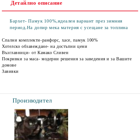
Детайлно описание
Бархет- Памук 100%,идеален вариант през зимния
период.На допир мека материя с усещане за топлина
Спални комплекти-ранфорс, хасе, памук 100%
Хотелско обзавеждане- на достъпни цени
Възглавници- от Камако Сливен
Покривки за маса- модерни решения за заведения и за Вашите
домове
Завивки
Производител