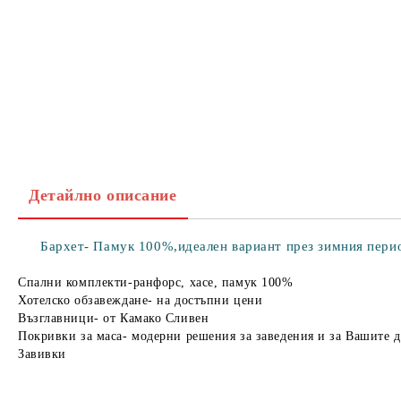
Детайлно описание
Бархет- Памук 100%,идеален вариант през зимния перио
Спални комплекти-ранфорс, хасе, памук 100%
Хотелско обзавеждане- на достъпни цени
Възглавници- от Камако Сливен
Покривки за маса- модерни решения за заведения и за Вашите 
Завивки