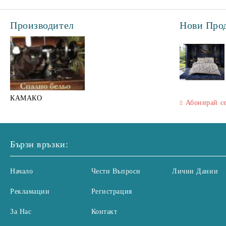
Производител
Нови Про
КАМАКО
Абонирай с
Бързи връзки:
Начало
Чести Въпроси
Лични Данни
Рекламации
Регистрация
За Нас
Контакт