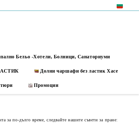
EUR
пално Бельо -Хотели, Болници, Санаториуми
 ЛАСТИК
Долни чаршафи без ластик Хасе
ртюри
Промоции
нта за по-дълго време, следвайте нашите съвети за пране: