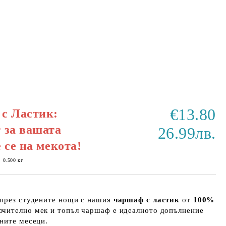
€13.80
с Ластик:
 за вашата
26.99лв.
 се на мекота!
:
0.500
кг
 през студените нощи с нашия
чаршаф с ластик
от
100%
лючително мек и топъл чаршаф е идеалното допълнение
ните месеци.