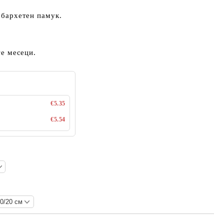
бархетен памук.
.
е месеци.
€5.35
€5.54