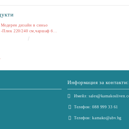
дукти
Модерен дизайн в синьо
-Плик 220/240 см,чаршаф без
ластик 240/260 см,калъфки
€50.00
97.79лв.
2+2
е
Информация за контакти:
Имейл:
sales@kamakosliven.
Телефон:
088 999 33 61
Телефон:
kamako@abv.bg