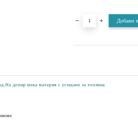
д.На допир мека материя с усещане за топлина
домове