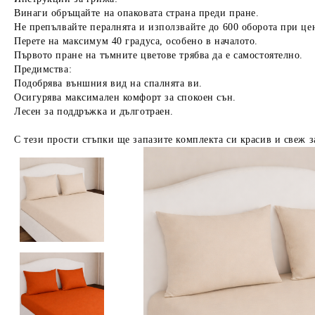
Винаги обръщайте на опаковата страна преди пране.
Не препълвайте пералнята и използвайте до 600 оборота при це
Перете на максимум 40 градуса, особено в началото.
Първото пране на тъмните цветове трябва да е самостоятелно.
Предимства:
Подобрява външния вид на спалнята ви.
Осигурява максимален комфорт за спокоен сън.
Лесен за поддръжка и дълготраен.
С тези прости стъпки ще запазите комплекта си красив и свеж з