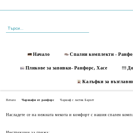
Профил
088 999 33 61
Начало
Спални комплекти - Ранфо
Пликове за завивки- Ранфорс, Хасе
Д
Калъфки за възглавн
Начало
Чаршафи от ранфорс
Чаршаф с ластик Бархет
Насладете се на нежната мекота и комфорт с нашия спален компле
Инструкции за грижа: