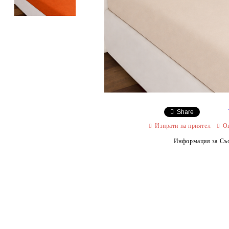
Share
Изпрати на приятел
О
Информация за Съо