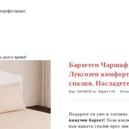
нтрофугиране.
а дълго време!
Бархетен Чаршаф 
Луксозен комфорт
спалня. Насладете
Код:
164/200/20 см - Бархет 1-18
Тегло
Подарете си уют и топлина
памучен бархет
! Този изк
към вашата спалня през зим