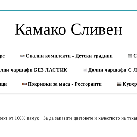
Камако Сливен
рс
Спални комплекти - Детски градини
С
олни чаршафи БЕЗ ЛАСТИК
Долни чаршафи С
ици
Покривки за маса - Ресторанти
Куве
кт от 100% памук ! За да запазите цветовете и качеството на тъка