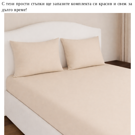
С тези прости стъпки ще запазите комплекта си красив и свеж за
дълго време!