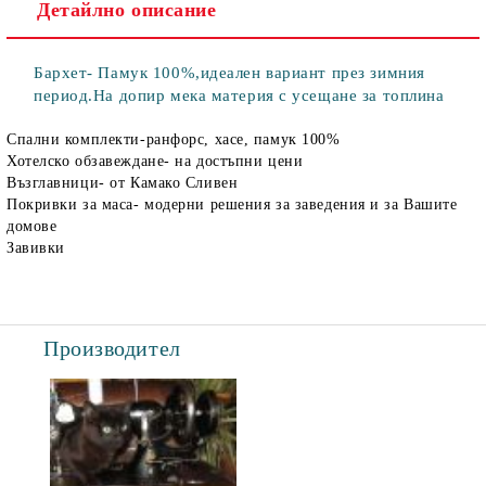
Детайлно описание
Бархет- Памук 100%,идеален вариант през зимния
период.На допир мека материя с усещане за топлина
Спални комплекти-ранфорс, хасе, памук 100%
Хотелско обзавеждане- на достъпни цени
Възглавници- от Камако Сливен
Покривки за маса- модерни решения за заведения и за Вашите
домове
Завивки
Производител