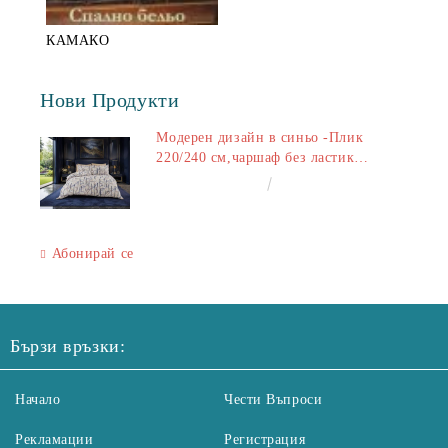
КАМАКО
Нови Продукти
Модерен дизайн в синьо -Плик
220/240 см,чаршаф без ластик
240/260 см,калъфки 2+2
€50.00
97.79лв.
Абонирай се
Бързи връзки:
Начало
Чести Въпроси
Рекламации
Регистрация