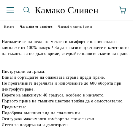
Камако Сливен
Начало
Чаршафи от ранфорс
Чаршаф с ластик Бархет
Насладете се на нежната мекота и комфорт с нашия спален
комплект от 100% памук ! За да запазите цветовете и качеството
на тъканта за по-дълго време, следвайте нашите съвети за пране:
Инструкции за грижа:
Винаги обръщайте на опаковата страна преди пране.
аториуми
Не препълвайте пералнята и използвайте до 600 оборота при
центрофугиране.
Перете на максимум 40 градуса, особено в началото.
Първото пране на тъмните цветове трябва да е самостоятелно.
Предимства:
Подобрява външния вид на спалнята ви.
Осигурява максимален комфорт за спокоен сън.
Лесен за поддръжка и дълготраен.