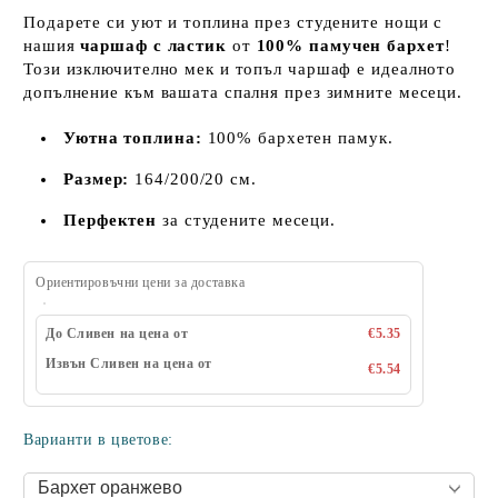
Подарете си уют и топлина през студените нощи с
нашия
чаршаф с ластик
от
100% памучен бархет
!
Този изключително мек и топъл чаршаф е идеалното
допълнение към вашата спалня през зимните месеци.
Уютна топлина:
100% бархетен памук.
Размер:
164/200/20 см.
Перфектен
за студените месеци.
Ориентировъчни цени за доставка
До Сливен на цена от
€5.35
Извън Сливен на цена от
€5.54
Варианти в цветове: