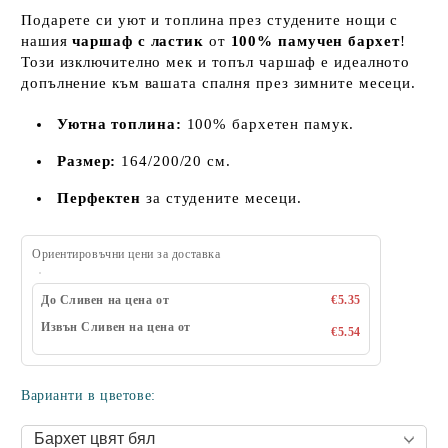
Подарете си уют и топлина през студените нощи с
нашия
чаршаф с ластик
от
100% памучен бархет
!
Този изключително мек и топъл чаршаф е идеалното
допълнение към вашата спалня през зимните месеци.
Уютна топлина:
100% бархетен памук.
Размер:
164/200/20 см.
Перфектен
за студените месеци.
Ориентировъчни цени за доставка
До Сливен на цена от
€5.35
Извън Сливен на цена от
€5.54
Варианти в цветове: