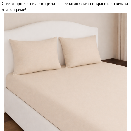
С тези прости стъпки ще запазите комплекта си красив и свеж за
дълго време!