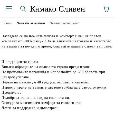
Камако Сливен
Начало
Чаршафи от ранфорс
Чаршаф с ластик Бархет
Насладете се на нежната мекота и комфорт с нашия спален
комплект от 100% памук ! За да запазите цветовете и качеството
на тъканта за по-дълго време, следвайте нашите съвети за пране:
Инструкции за грижа:
Винаги обръщайте на опаковата страна преди пране.
аториуми
Не препълвайте пералнята и използвайте до 600 оборота при
центрофугиране.
Перете на максимум 40 градуса, особено в началото.
Първото пране на тъмните цветове трябва да е самостоятелно.
Предимства:
Подобрява външния вид на спалнята ви.
Осигурява максимален комфорт за спокоен сън.
Лесен за поддръжка и дълготраен.