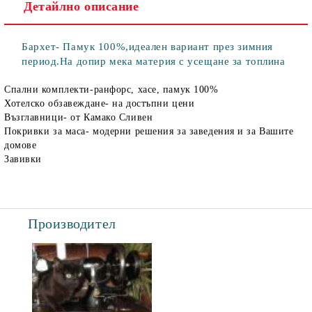
Детайлно описание
Бархет- Памук 100%,идеален вариант през зимния
период.На допир мека материя с усещане за топлина
Спални комплекти-ранфорс, хасе, памук 100%
Хотелско обзавеждане- на достъпни цени
Възглавници- от Камако Сливен
Покривки за маса- модерни решения за заведения и за Вашите
домове
Завивки
Производител