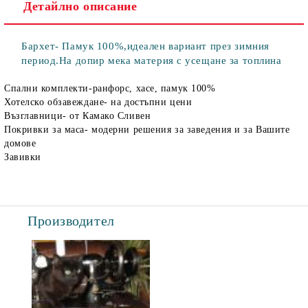
Детайлно описание
Бархет- Памук 100%,идеален вариант през зимния
период.На допир мека материя с усещане за топлина
Спални комплекти-ранфорс, хасе, памук 100%
Хотелско обзавеждане- на достъпни цени
Възглавници- от Камако Сливен
Покривки за маса- модерни решения за заведения и за Вашите
домове
Завивки
Производител