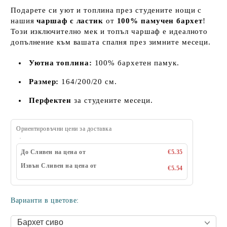
Подарете си уют и топлина през студените нощи с
нашия
чаршаф с ластик
от
100% памучен бархет
!
Този изключително мек и топъл чаршаф е идеалното
допълнение към вашата спалня през зимните месеци.
Уютна топлина:
100% бархетен памук.
Размер:
164/200/20 см.
Перфектен
за студените месеци.
Ориентировъчни цени за доставка
До Сливен на цена от
€5.35
Извън Сливен на цена от
€5.54
Варианти в цветове: