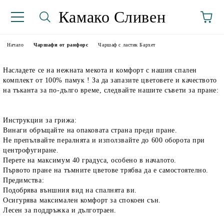
Камако Сливен
Начало
Чаршафи от ранфорс
Чаршаф с ластик Бархет
Насладете се на нежната мекота и комфорт с нашия спален
комплект от 100% памук ! За да запазите цветовете и качеството
на тъканта за по-дълго време, следвайте нашите съвети за пране:
Инструкции за грижа:
Винаги обръщайте на опаковата страна преди пране.
аториуми
Не препълвайте пералнята и използвайте до 600 оборота при
центрофугиране.
Перете на максимум 40 градуса, особено в началото.
Първото пране на тъмните цветове трябва да е самостоятелно.
Предимства:
Подобрява външния вид на спалнята ви.
Осигурява максимален комфорт за спокоен сън.
Лесен за поддръжка и дълготраен.