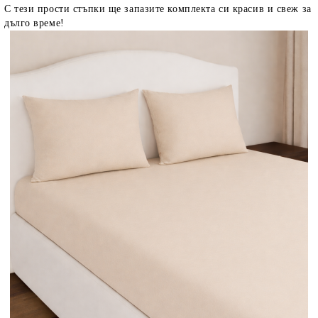
С тези прости стъпки ще запазите комплекта си красив и свеж за
дълго време!