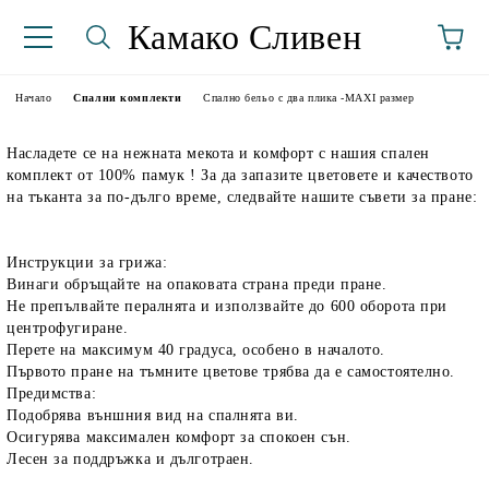
Камако Сливен
Начало
Спални комплекти
Спално бельо с два плика -MAXI размер
Насладете се на нежната мекота и комфорт с нашия спален
комплект от 100% памук ! За да запазите цветовете и качеството
на тъканта за по-дълго време, следвайте нашите съвети за пране:
Инструкции за грижа:
Винаги обръщайте на опаковата страна преди пране.
аториуми
Не препълвайте пералнята и използвайте до 600 оборота при
центрофугиране.
Перете на максимум 40 градуса, особено в началото.
Първото пране на тъмните цветове трябва да е самостоятелно.
Предимства:
Подобрява външния вид на спалнята ви.
Осигурява максимален комфорт за спокоен сън.
Лесен за поддръжка и дълготраен.