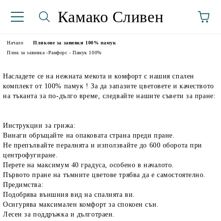
Камако Сливен
Начало
Пликове за завивки 100% памук
Плик за завивка -Ранфорс - Памук 100%
Насладете се на нежната мекота и комфорт с нашия спален
комплект от 100% памук ! За да запазите цветовете и качеството
на тъканта за по-дълго време, следвайте нашите съвети за пране:
Инструкции за грижа:
Винаги обръщайте на опаковата страна преди пране.
аториуми
Не препълвайте пералнята и използвайте до 600 оборота при
центрофугиране.
Перете на максимум 40 градуса, особено в началото.
Първото пране на тъмните цветове трябва да е самостоятелно.
Предимства:
Подобрява външния вид на спалнята ви.
Осигурява максимален комфорт за спокоен сън.
Лесен за поддръжка и дълготраен.