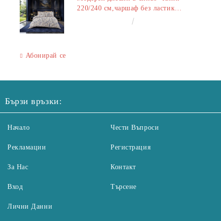
220/240 см,чаршаф без ластик
240/260 см,калъфки 2+2
€50.00
97.79лв.
Абонирай се
Бързи връзки:
Начало
Чести Въпроси
Рекламации
Регистрация
За Нас
Контакт
Вход
Търсене
Лични Данни