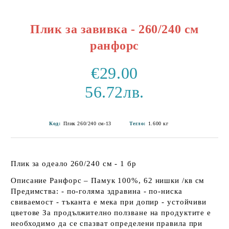
Плик за завивка - 260/240 см
ранфорс
€29.00
56.72лв.
Код:
Плик 260/240 см-13
Тегло:
1.600
кг
Плик за одеало 260/240 см - 1 бр
Описание Ранфорс – Памук 100%, 62 нишки /кв см
Предимства: - по-голяма здравина - по-ниска
свиваемост - тъканта е мека при допир - устойчиви
цветове За продължително ползване на продуктите е
необходимо да се спазват определени правила при