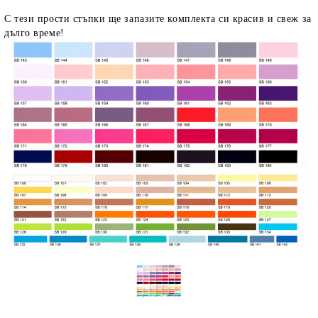
С тези прости стъпки ще запазите комплекта си красив и свеж за
дълго време!