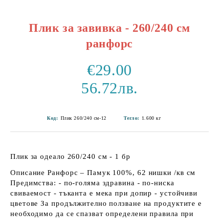
Плик за завивка - 260/240 см
ранфорс
€29.00
56.72лв.
Код:
Плик 260/240 см-12
Тегло:
1.600
кг
Плик за одеало 260/240 см - 1 бр
Описание Ранфорс – Памук 100%, 62 нишки /кв см
Предимства: - по-голяма здравина - по-ниска
свиваемост - тъканта е мека при допир - устойчиви
цветове За продължително ползване на продуктите е
необходимо да се спазват определени правила при