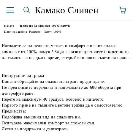
Камако Сливен
Начало
Пликове за завивки 100% памук
Плик за завивка -Ранфорс - Памук 100%
Насладете се на нежната мекота и комфорт с нашия спален
комплект от 100% памук ! За да запазите цветовете и качеството
на тъканта за по-дълго време, следвайте нашите съвети за пране:
Инструкции за грижа:
Винаги обръщайте на опаковата страна преди пране.
аториуми
Не препълвайте пералнята и използвайте до 600 оборота при
центрофугиране.
Перете на максимум 40 градуса, особено в началото.
Първото пране на тъмните цветове трябва да е самостоятелно.
Предимства:
Подобрява външния вид на спалнята ви.
Осигурява максимален комфорт за спокоен сън.
Лесен за поддръжка и дълготраен.