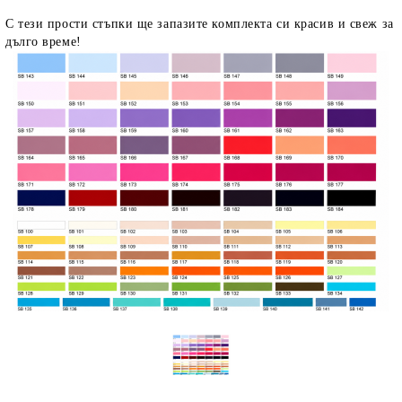
С тези прости стъпки ще запазите комплекта си красив и свеж за
дълго време!