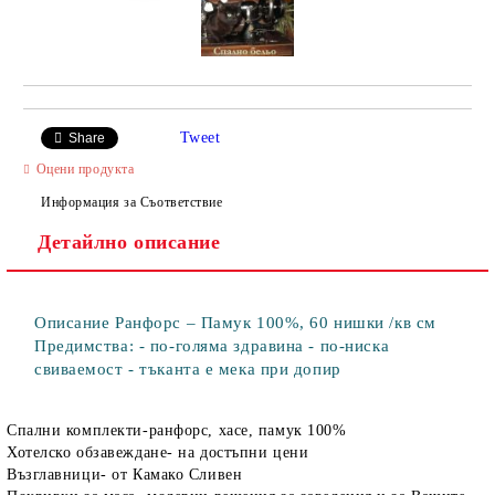
Tweet
Share
Оцени продукта
Информация за Съответствие
Детайлно описание
Описание Ранфорс – Памук 100%, 60 нишки /кв см
Предимства: - по-голяма здравина - по-ниска
свиваемост - тъканта е мека при допир
Спални комплекти-ранфорс, хасе, памук 100%
Хотелско обзавеждане- на достъпни цени
Възглавници- от Камако Сливен