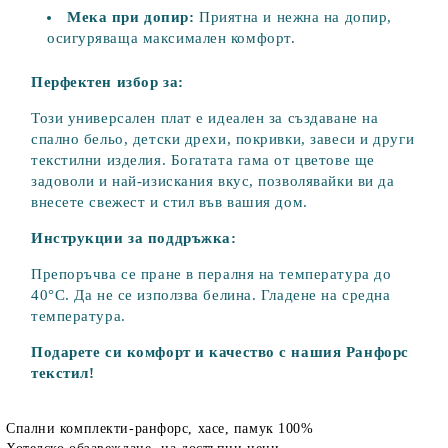
Мека при допир:
Приятна и нежна на допир,
осигуряваща максимален комфорт.
Перфектен избор за:
Този универсален плат е идеален за създаване на
спално бельо, детски дрехи, покривки, завеси и други
текстилни изделия. Богатата гама от цветове ще
задоволи и най-изискания вкус, позволявайки ви да
внесете свежест и стил във вашия дом.
Инструкции за поддръжка:
Препоръчва се пране в пералня на температура до
40°C. Да не се използва белина. Гладене на средна
температура.
Подарете си комфорт и качество с нашия Ранфорс
текстил!
Спални комплекти-ранфорс, хасе, памук 100%