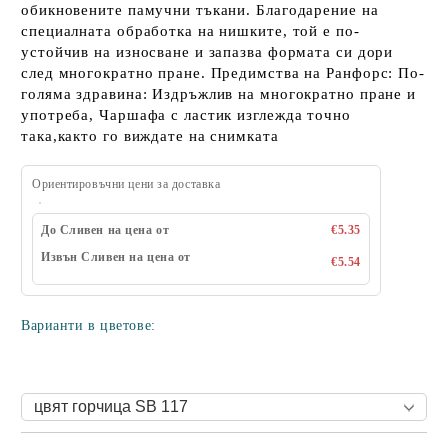
обикновените памучни тъкани. Благодарение на
специалната обработка на нишките, той е по-
устойчив на износване и запазва формата си дори
след многократно пране. Предимства на Ранфорс: По-
голяма здравина: Издръжлив на многократно пране и
употреба, Чаршафа с ластик изглежда точно
така,както го виждате на снимката
Ориентировъчни цени за доставка
До Сливен на цена от
€5.35
Извън Сливен на цена от
€5.54
Варианти в цветове: