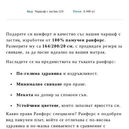
Код:
Чаршаф с ластик-120
Тегло:
0.400
кг
Подарете си комфорт и качество със нашия чаршаф с
ластик, изработен от
100% памучен ранфорс
.
Размерите му са
164/200/20 см
, с предвиден резерв за
свиване, за да пасне идеално на вашия матрак.
Насладете се на предимствата на тъканта ранфорс:
По-голяма здравина
и издръжливост.
Минимално свиване
при пране.
Мекота
на допир за спокоен сън.
Устойчиви цветове
, които запазват яркостта си.
Какво прави Ранфорс специален? Ранфорс е подобрен
вид памучен плат, който се отличава с по-висока
здравина и по-малка свиваемост в сравнение с