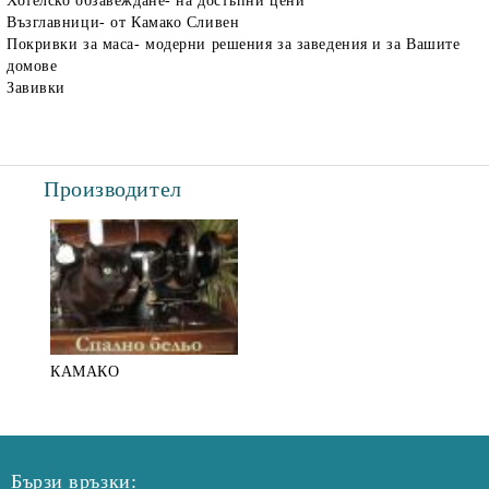
Хотелско обзавеждане- на достъпни цени
Възглавници- от Камако Сливен
Покривки за маса- модерни решения за заведения и за Вашите
домове
Завивки
Производител
КАМАКО
Бързи връзки: