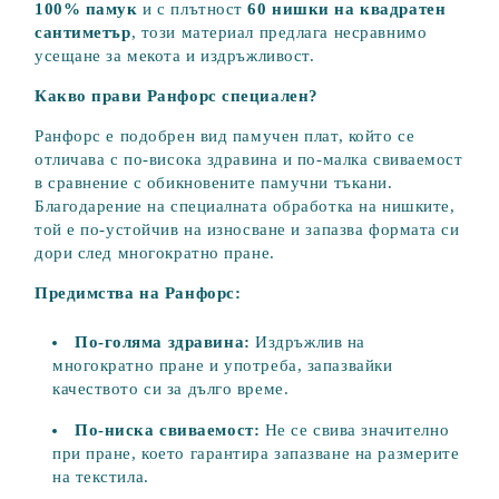
100% памук
и с плътност
60 нишки на квадратен
сантиметър
, този материал предлага несравнимо
усещане за мекота и издръжливост.
Какво прави Ранфорс специален?
Ранфорс е подобрен вид памучен плат, който се
отличава с по-висока здравина и по-малка свиваемост
в сравнение с обикновените памучни тъкани.
Благодарение на специалната обработка на нишките,
той е по-устойчив на износване и запазва формата си
дори след многократно пране.
Предимства на Ранфорс:
По-голяма здравина:
Издръжлив на
многократно пране и употреба, запазвайки
качеството си за дълго време.
По-ниска свиваемост:
Не се свива значително
при пране, което гарантира запазване на размерите
на текстила.