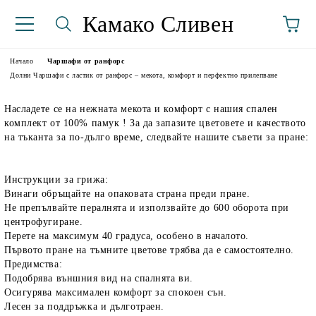
Камако Сливен
Начало
Чаршафи от ранфорс
Долни Чаршафи с ластик от ранфорс – мекота, комфорт и перфектно прилепване
Насладете се на нежната мекота и комфорт с нашия спален
комплект от 100% памук ! За да запазите цветовете и качеството
на тъканта за по-дълго време, следвайте нашите съвети за пране:
Инструкции за грижа:
Винаги обръщайте на опаковата страна преди пране.
аториуми
Не препълвайте пералнята и използвайте до 600 оборота при
центрофугиране.
Перете на максимум 40 градуса, особено в началото.
Първото пране на тъмните цветове трябва да е самостоятелно.
Предимства:
Подобрява външния вид на спалнята ви.
Осигурява максимален комфорт за спокоен сън.
Лесен за поддръжка и дълготраен.