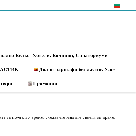
EUR
пално Бельо -Хотели, Болници, Санаториуми
 ЛАСТИК
Долни чаршафи без ластик Хасе
ртюри
Промоции
нта за по-дълго време, следвайте нашите съвети за пране: