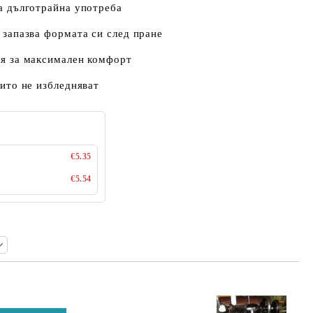
а дълготрайна употреба
, запазва формата си след пране
я за максимален комфорт
оито не избледняват
€5.35
€5.54