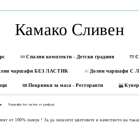
Камако Сливен
рс
Спални комплекти - Детски градини
С
олни чаршафи БЕЗ ЛАСТИК
Долни чаршафи С
ици
Покривки за маса - Ресторанти
Куве
ук
Чаршафи без ластик от ранфорс
кт от 100% памук ! За да запазите цветовете и качеството на тъка