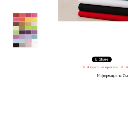
Share
Изпрати на приятел
О
Информация за Съо