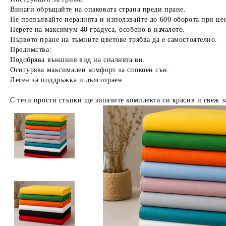
Винаги обръщайте на опаковата страна преди пране.
Не препълвайте пералнята и използвайте до 600 оборота при це
Перете на максимум 40 градуса, особено в началото.
Първото пране на тъмните цветове трябва да е самостоятелно.
Предимства:
Подобрява външния вид на спалнята ви.
Осигурява максимален комфорт за спокоен сън.
Лесен за поддръжка и дълготраен.
С тези прости стъпки ще запазите комплекта си красив и свеж з