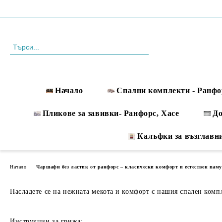
Профил
088 999 33 61
Начало
Спални комплекти - Ранфо
Пликове за завивки- Ранфорс, Хасе
Д
Калъфки за възглавн
Начало
Чаршафи без ластик от ранфорс – класически комфорт и естествен пам
Насладете се на нежната мекота и комфорт с нашия спален компле
Инструкции за грижа: