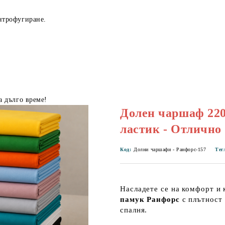
нтрофугиране.
а дълго време!
Долен чаршаф 220/
ластик - Отлично 
Код:
Долни чаршафи - Ранфорс-157
Тег
Насладете се на комфорт и 
памук Ранфорс
с плътност 
спалня.