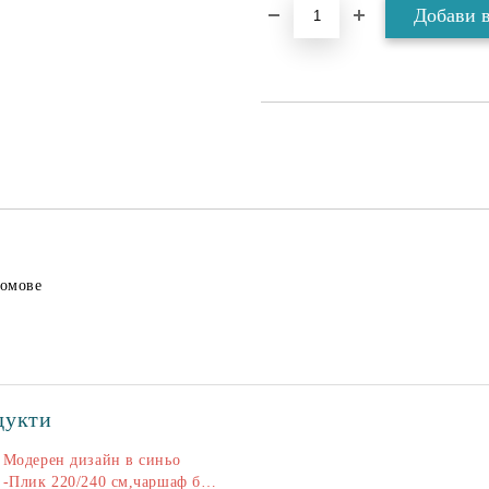
домове
дукти
Модерен дизайн в синьо
-Плик 220/240 см,чаршаф без