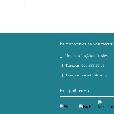
ластик 240/260 см,калъфки
€50.00
97.79лв.
2+2
е
Информация за контакти:
Имейл:
sales@kamakosliven.
Телефон:
088 999 33 61
Телефон:
kamako@abv.bg
Ние работим с