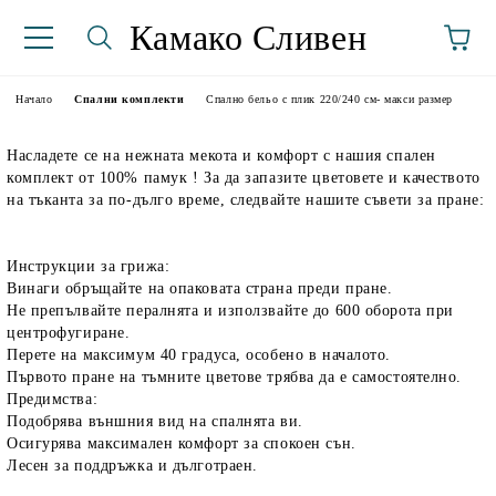
Камако Сливен
Начало
Спални комплекти
Спално бельо с плик 220/240 см- макси размер
Насладете се на нежната мекота и комфорт с нашия спален
комплект от 100% памук ! За да запазите цветовете и качеството
на тъканта за по-дълго време, следвайте нашите съвети за пране:
Инструкции за грижа:
Винаги обръщайте на опаковата страна преди пране.
аториуми
Не препълвайте пералнята и използвайте до 600 оборота при
центрофугиране.
Перете на максимум 40 градуса, особено в началото.
Първото пране на тъмните цветове трябва да е самостоятелно.
Предимства:
Подобрява външния вид на спалнята ви.
Осигурява максимален комфорт за спокоен сън.
Лесен за поддръжка и дълготраен.