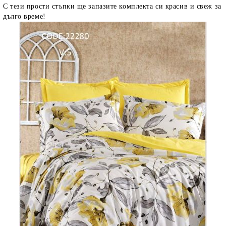
С тези прости стъпки ще запазите комплекта си красив и свеж за
дълго време!