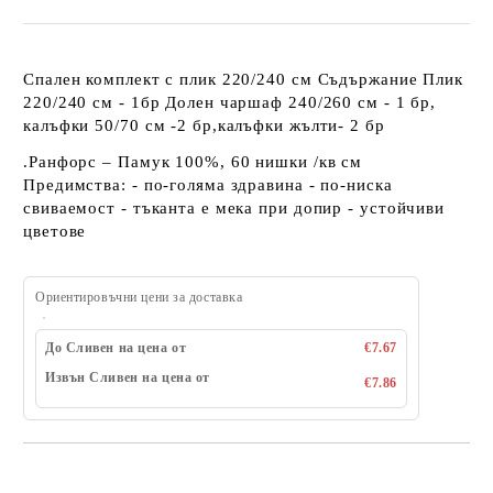
Спален комплект с плик 220/240 см Съдържание Плик
220/240 см - 1бр Долен чаршаф 240/260 см - 1 бр,
калъфки 50/70 см -2 бр,калъфки жълти- 2 бр
.Ранфорс – Памук 100%, 60 нишки /кв см
Предимства: - по-голяма здравина - по-ниска
свиваемост - тъканта е мека при допир - устойчиви
цветове
Ориентировъчни цени за доставка
До Сливен на цена от
€7.67
Извън Сливен на цена от
€7.86