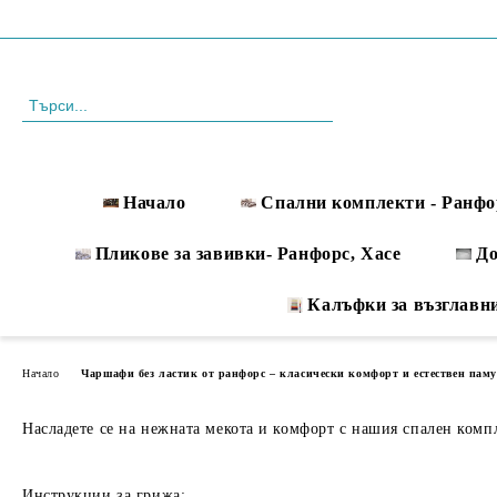
Профил
088 999 33 61
Начало
Спални комплекти - Ранфо
Пликове за завивки- Ранфорс, Хасе
Д
Калъфки за възглавн
Начало
Чаршафи без ластик от ранфорс – класически комфорт и естествен пам
Насладете се на нежната мекота и комфорт с нашия спален компле
Инструкции за грижа: