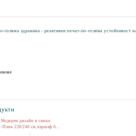
-голяма здравина - реактивен печат-по-голяма устойчивост на
домове
дукти
Модерен дизайн в синьо
-Плик 220/240 см,чаршаф без
ластик 240/260 см,калъфки
€50.00
97.79лв.