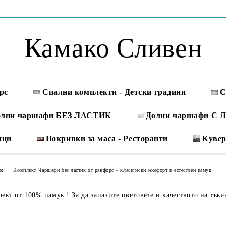
Камако Сливен
рс
Спални комплекти - Детски градини
С
олни чаршафи БЕЗ ЛАСТИК
Долни чаршафи С
ици
Покривки за маса - Ресторанти
Куве
ук
Комплект Чаршафи без ластик от ранфорс – класически комфорт и естествен памук
кт от 100% памук ! За да запазите цветовете и качеството на тъка