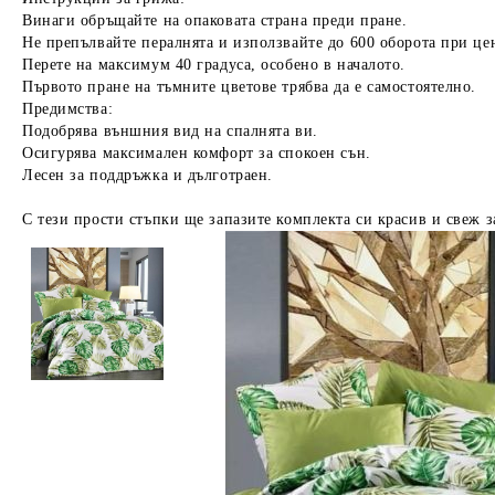
Винаги обръщайте на опаковата страна преди пране.
Не препълвайте пералнята и използвайте до 600 оборота при це
Перете на максимум 40 градуса, особено в началото.
Първото пране на тъмните цветове трябва да е самостоятелно.
Предимства:
Подобрява външния вид на спалнята ви.
Осигурява максимален комфорт за спокоен сън.
Лесен за поддръжка и дълготраен.
С тези прости стъпки ще запазите комплекта си красив и свеж з