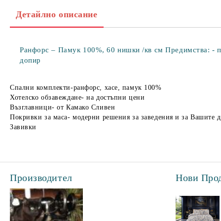
Детайлно описание
Ранфорс – Памук 100%, 60 нишки /кв см Предимства: - по
допир
Спални комплекти-ранфорс, хасе, памук 100%
Хотелско обзавеждане- на достъпни цени
Възглавници- от Камако Сливен
Покривки за маса- модерни решения за заведения и за Вашите 
Завивки
Производител
Нови Про