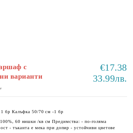
€17.38
аршаф с
ни варианти
33.99лв.
кг
1 бр Калъфка 50/70 см -1 бр
100%, 60 нишки /кв см Предимства: - по-голяма
мост - тъканта е мека при допир - устойчиви цветове