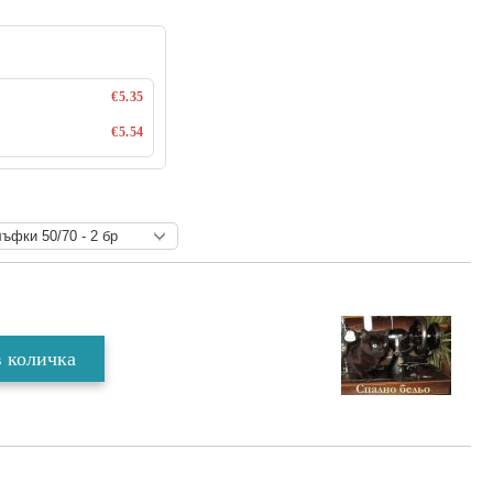
€5.35
€5.54