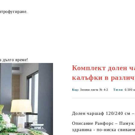
нтрофугиране.
а дълго време!
Комплект долен ч
калъфки в различ
Код:
Зелени листа № 4-2
Тегло:
0.500
Долен чаршаф 120/240 см – 
Описание Ранфорс – Памук 
здравина - по-ниска свивае