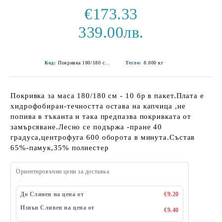
€173.33
339.00лв.
Код:
Покривка 180/180 см-57
Тегло:
8.000
кг
Покривка за маса 180/180 см - 10 бр в пакет.Плата е
хидрофобиран-течността остава на капчица ,не
попива в тъканта и така предпазва покривката от
замърсяване.Лесно се подържа -пране 40
градуса,центрофуга 600 оборота в минута.Състав
65%-памук,35% полиестер
Ориентировъчни цени за доставка
До Сливен на цена от
€9.20
Извън Сливен на цена от
€9.40