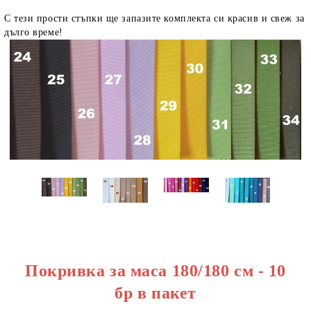
С тези прости стъпки ще запазите комплекта си красив и свеж за
дълго време!
Покривка за маса 180/180 см - 10
бр в пакет