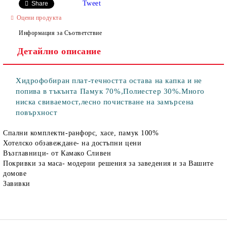
Tweet
Share
Оцени продукта
Информация за Съответствие
Детайлно описание
Хидрофобиран плат-течността остава на капка и не
попива в тъкънта Памук 70%,Полиестер 30%.Много
ниска свиваемост,лесно почистване на замърсена
повърхност
Спални комплекти-ранфорс, хасе, памук 100%
Хотелско обзавеждане- на достъпни цени
Възглавници- от Камако Сливен
Покривки за маса- модерни решения за заведения и за Вашите
домове
Завивки