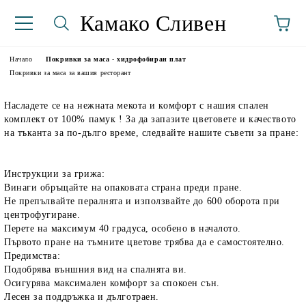
Камако Сливен
Начало
Покривки за маса - хидрофобиран плат
Покривки за маса за вашия ресторант
Насладете се на нежната мекота и комфорт с нашия спален
комплект от 100% памук ! За да запазите цветовете и качеството
на тъканта за по-дълго време, следвайте нашите съвети за пране:
Инструкции за грижа:
Винаги обръщайте на опаковата страна преди пране.
аториуми
Не препълвайте пералнята и използвайте до 600 оборота при
центрофугиране.
Перете на максимум 40 градуса, особено в началото.
Първото пране на тъмните цветове трябва да е самостоятелно.
Предимства:
Подобрява външния вид на спалнята ви.
Осигурява максимален комфорт за спокоен сън.
Лесен за поддръжка и дълготраен.