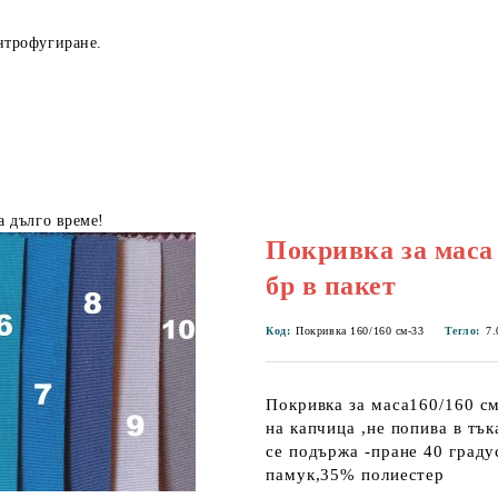
нтрофугиране.
а дълго време!
Покривка за маса 
бр в пакет
Код:
Покривка 160/160 см-33
Тегло:
7.
Покривка за маса160/160 см
на капчица ,не попива в тъ
се подържа -пране 40 град
памук,35% полиестер