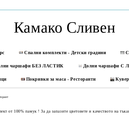
Камако Сливен
рс
Спални комплекти - Детски градини
С
олни чаршафи БЕЗ ЛАСТИК
Долни чаршафи С
ици
Покривки за маса - Ресторанти
Куве
торант
кт от 100% памук ! За да запазите цветовете и качеството на тъка