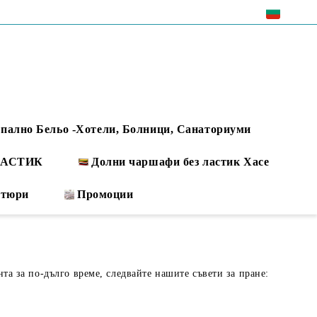
EUR
пално Бельо -Хотели, Болници, Санаториуми
 ЛАСТИК
Долни чаршафи без ластик Хасе
ртюри
Промоции
нта за по-дълго време, следвайте нашите съвети за пране: