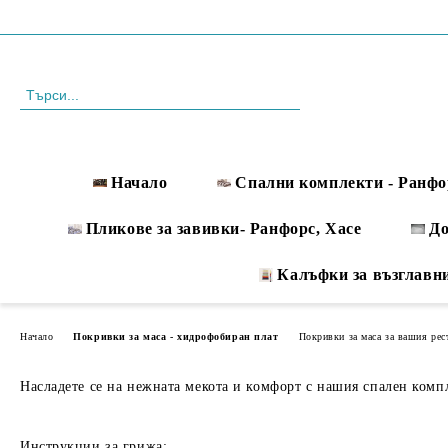
Профил
088 999 33 61
Начало
Спални комплекти - Ранфо
Пликове за завивки- Ранфорс, Хасе
Д
Калъфки за възглавн
Начало
Покривки за маса - хидрофобиран плат
Покривки за маса за вашия рес
Насладете се на нежната мекота и комфорт с нашия спален компле
Инструкции за грижа: