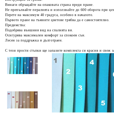
Винаги обръщайте на опаковата страна преди пране.
Не препълвайте пералнята и използвайте до 600 оборота при це
Перете на максимум 40 градуса, особено в началото.
Първото пране на тъмните цветове трябва да е самостоятелно.
Предимства:
Подобрява външния вид на спалнята ви.
Осигурява максимален комфорт за спокоен сън.
Лесен за поддръжка и дълготраен.
С тези прости стъпки ще запазите комплекта си красив и свеж з