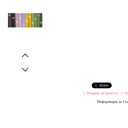
Prev
Next
Share
Изпрати на приятел
О
Информация за Съо