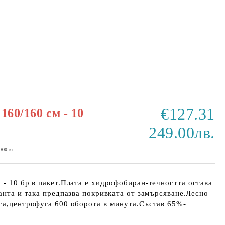
€127.31
160/160 см - 10
249.00лв.
000
кг
 - 10 бр в пакет.Плата е хидрофобиран-течността остава
канта и така предпазва покривката от замърсяване.Лесно
уса,центрофуга 600 оборота в минута.Състав 65%-