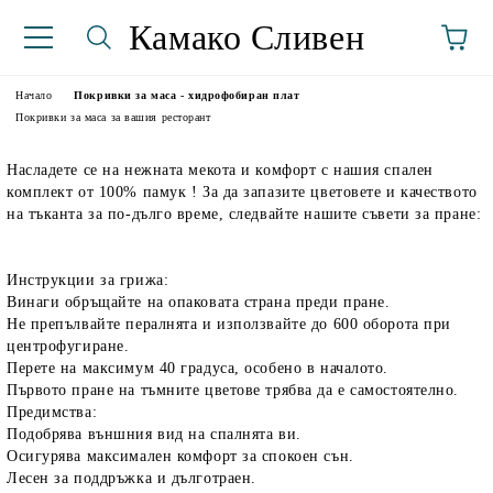
Камако Сливен
Начало
Покривки за маса - хидрофобиран плат
Покривки за маса за вашия ресторант
Насладете се на нежната мекота и комфорт с нашия спален
комплект от 100% памук ! За да запазите цветовете и качеството
на тъканта за по-дълго време, следвайте нашите съвети за пране:
Инструкции за грижа:
Винаги обръщайте на опаковата страна преди пране.
аториуми
Не препълвайте пералнята и използвайте до 600 оборота при
центрофугиране.
Перете на максимум 40 градуса, особено в началото.
Първото пране на тъмните цветове трябва да е самостоятелно.
Предимства:
Подобрява външния вид на спалнята ви.
Осигурява максимален комфорт за спокоен сън.
Лесен за поддръжка и дълготраен.