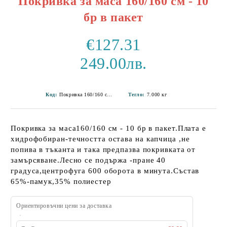
Покривка за маса 160/160 см - 10
бр в пакет
€127.31
249.00лв.
Код:
Покривка 160/160 см-21
Тегло:
7.000
кг
Покривка за маса160/160 см - 10 бр в пакет.Плата е
хидрофобиран-течността остава на капчица ,не
попива в тъканта и така предпазва покривката от
замърсяване.Лесно се подържа -пране 40
градуса,центрофуга 600 оборота в минута.Състав
65%-памук,35% полиестер
Ориентировъчни цени за доставка