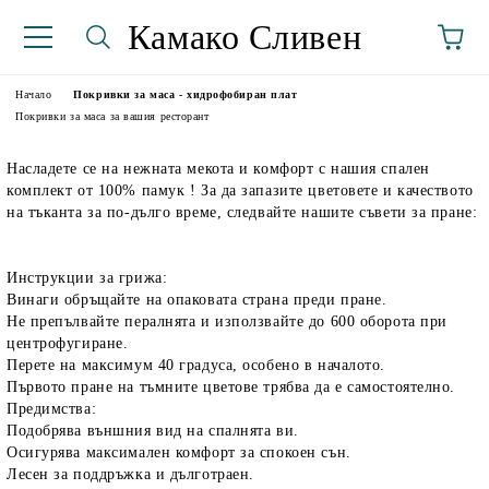
Камако Сливен
Начало
Покривки за маса - хидрофобиран плат
Покривки за маса за вашия ресторант
Насладете се на нежната мекота и комфорт с нашия спален
комплект от 100% памук ! За да запазите цветовете и качеството
на тъканта за по-дълго време, следвайте нашите съвети за пране:
Инструкции за грижа:
Винаги обръщайте на опаковата страна преди пране.
аториуми
Не препълвайте пералнята и използвайте до 600 оборота при
центрофугиране.
Перете на максимум 40 градуса, особено в началото.
Първото пране на тъмните цветове трябва да е самостоятелно.
Предимства:
Подобрява външния вид на спалнята ви.
Осигурява максимален комфорт за спокоен сън.
Лесен за поддръжка и дълготраен.