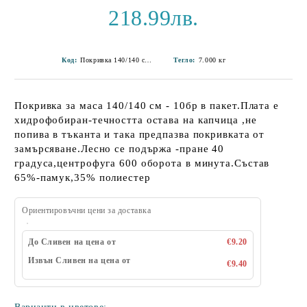
218.99лв.
Код:
Покривка 140/140 см-4
Тегло:
7.000
кг
Покривка за маса 140/140 см - 10бр в пакет.Плата е
хидрофобиран-течността остава на капчица ,не
попива в тъканта и така предпазва покривката от
замърсяване.Лесно се подържа -пране 40
градуса,центрофуга 600 оборота в минута.Състав
65%-памук,35% полиестер
Ориентировъчни цени за доставка
До Сливен на цена от
€9.20
Извън Сливен на цена от
€9.40