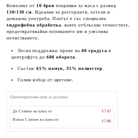
Комплект от
10 броя
покривки за маса с размер
130/130 см
. Идеални за ресторанти, хотели и
домашна употреба. Платът е със специална
хидрофобна обработка
, която отблъсква течностите,
предотвратявайки попиването им и улеснява
почистването.
Лесна поддръжка: пране на
40 градуса
и
центрофуга до
600 оборота
.
Състав:
65% памук, 35% полиестер
.
Голям избор от цветове.
Ориентировъчни цени за доставка
До Сливен на цена от
€7.67
Извън Сливен на цена от
€7.86