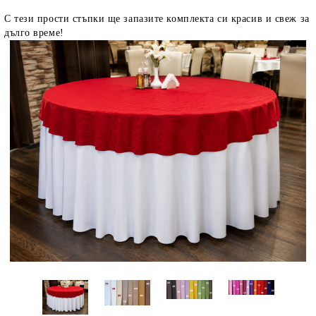
С тези прости стъпки ще запазите комплекта си красив и свеж за
дълго време!