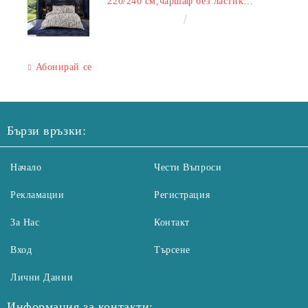
220/240 см,чаршаф без ластик
240/260 см,калъфки 2+2
€50.00
97.79лв.
Абонирай се
Бързи връзки:
Начало
Чести Въпроси
Рекламации
Регистрация
За Нас
Контакт
Вход
Търсене
Лични Данни
Информация за контакти: