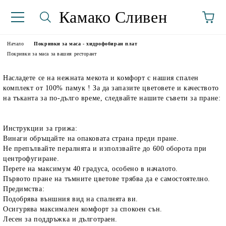
Камако Сливен
Начало
Покривки за маса - хидрофобиран плат
Покривки за маса за вашия ресторант
Насладете се на нежната мекота и комфорт с нашия спален
комплект от 100% памук ! За да запазите цветовете и качеството
на тъканта за по-дълго време, следвайте нашите съвети за пране:
Инструкции за грижа:
Винаги обръщайте на опаковата страна преди пране.
аториуми
Не препълвайте пералнята и използвайте до 600 оборота при
центрофугиране.
Перете на максимум 40 градуса, особено в началото.
Първото пране на тъмните цветове трябва да е самостоятелно.
Предимства:
Подобрява външния вид на спалнята ви.
Осигурява максимален комфорт за спокоен сън.
Лесен за поддръжка и дълготраен.