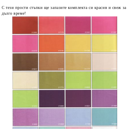
С тези прости стъпки ще запазите комплекта си красив и свеж за
дълго време!