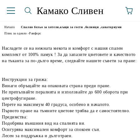
Камако Сливен
Начало
Спално бельо за хотели,къщи за гости ,болници ,санаториуми
Плик за одеало -Ранфорс
Насладете се на нежната мекота и комфорт с нашия спален
комплект от 100% памук ! За да запазите цветовете и качеството
на тъканта за по-дълго време, следвайте нашите съвети за пране:
Инструкции за грижа:
Винаги обръщайте на опаковата страна преди пране.
аториуми
Не препълвайте пералнята и използвайте до 600 оборота при
центрофугиране.
Перете на максимум 40 градуса, особено в началото.
Първото пране на тъмните цветове трябва да е самостоятелно.
Предимства:
Подобрява външния вид на спалнята ви.
Осигурява максимален комфорт за спокоен сън.
Лесен за поддръжка и дълготраен.