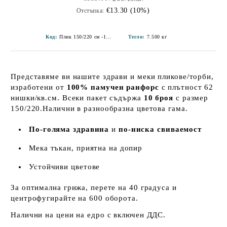
€13.30 (10%)
Отстъпка:
Код:
Плик 150/220 см -10 бр в пакет-7
Тегло:
7.500
кг
Представяме ви нашите здрави и меки пликове/торби,
изработени от
100% памучен ранфорс
с плътност 62
нишки/кв.см. Всеки пакет съдържа
10 броя
с размер
150/220.Налични в разнообразна цветова гама.
По-голяма здравина
и
по-ниска свиваемост
Мека тъкан, приятна на допир
Устойчиви цветове
За оптимална грижа, перете на 40 градуса и
центрофугирайте на 600 оборота.
Налични на цени на едро с включен ДДС.