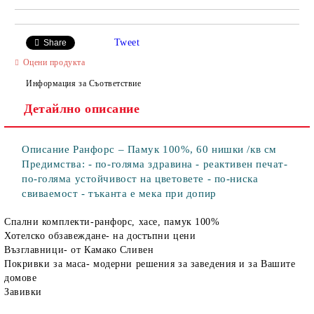
Tweet
Share
Оцени продукта
Информация за Съответствие
Детайлно описание
Описание Ранфорс – Памук 100%, 60 нишки /кв см
Предимства: - по-голяма здравина - реактивен печат-
по-голяма устойчивост на цветовете - по-ниска
свиваемост - тъканта е мека при допир
Спални комплекти-ранфорс, хасе, памук 100%
Хотелско обзавеждане- на достъпни цени
Възглавници- от Камако Сливен
Покривки за маса- модерни решения за заведения и за Вашите
домове
Завивки