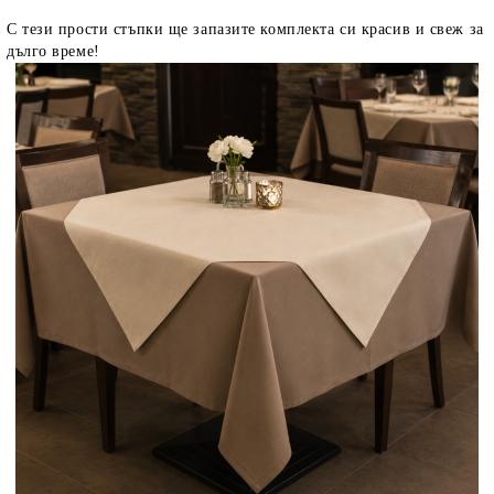
С тези прости стъпки ще запазите комплекта си красив и свеж за
дълго време!