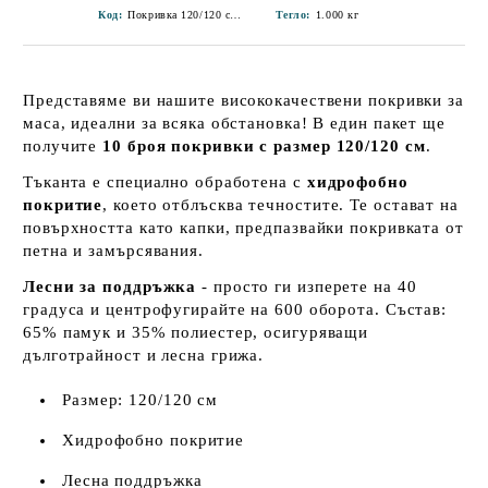
Код:
Покривка 120/120 см-2
Тегло:
1.000
кг
Представяме ви нашите висококачествени покривки за
маса, идеални за всяка обстановка! В един пакет ще
получите
10 броя покривки с размер 120/120 см
.
Тъканта е специално обработена с
хидрофобно
покритие
, което отблъсква течностите. Те остават на
повърхността като капки, предпазвайки покривката от
петна и замърсявания.
Лесни за поддръжка
- просто ги изперете на 40
градуса и центрофугирайте на 600 оборота. Състав:
65% памук и 35% полиестер, осигуряващи
дълготрайност и лесна грижа.
Размер: 120/120 см
Хидрофобно покритие
Лесна поддръжка