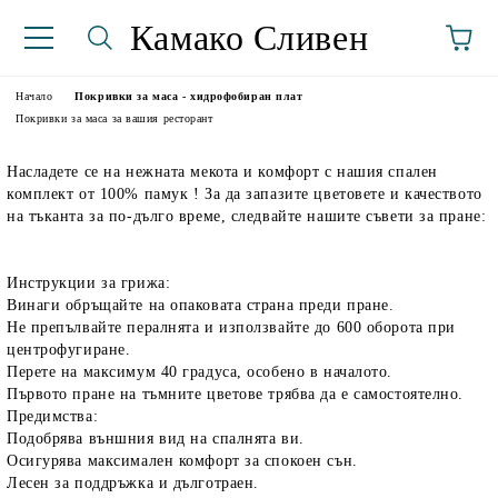
Камако Сливен
Начало
Покривки за маса - хидрофобиран плат
Покривки за маса за вашия ресторант
Насладете се на нежната мекота и комфорт с нашия спален
комплект от 100% памук ! За да запазите цветовете и качеството
на тъканта за по-дълго време, следвайте нашите съвети за пране:
Инструкции за грижа:
Винаги обръщайте на опаковата страна преди пране.
аториуми
Не препълвайте пералнята и използвайте до 600 оборота при
центрофугиране.
Перете на максимум 40 градуса, особено в началото.
Първото пране на тъмните цветове трябва да е самостоятелно.
Предимства:
Подобрява външния вид на спалнята ви.
Осигурява максимален комфорт за спокоен сън.
Лесен за поддръжка и дълготраен.