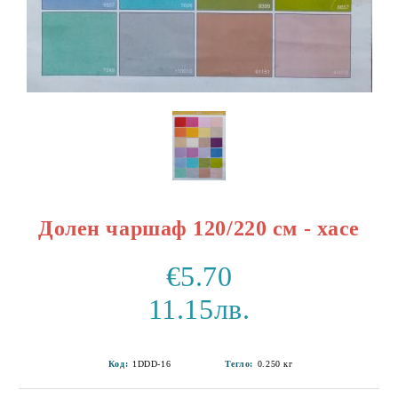
Долен чаршаф 120/220 см - хасе
€5.70
11.15лв.
Код:
1DDD-16
Тегло:
0.250
кг