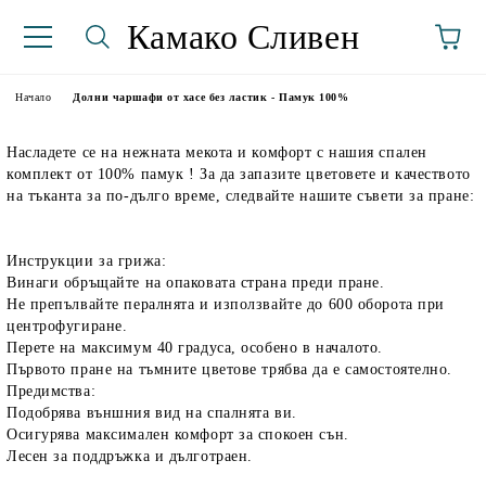
Камако Сливен
Начало
Долни чаршафи от хасе без ластик - Памук 100%
Насладете се на нежната мекота и комфорт с нашия спален
комплект от 100% памук ! За да запазите цветовете и качеството
на тъканта за по-дълго време, следвайте нашите съвети за пране:
Инструкции за грижа:
Винаги обръщайте на опаковата страна преди пране.
аториуми
Не препълвайте пералнята и използвайте до 600 оборота при
центрофугиране.
Перете на максимум 40 градуса, особено в началото.
Първото пране на тъмните цветове трябва да е самостоятелно.
Предимства:
Подобрява външния вид на спалнята ви.
Осигурява максимален комфорт за спокоен сън.
Лесен за поддръжка и дълготраен.