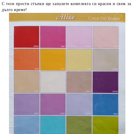
С тези прости стъпки ще запазите комплекта си красив и свеж за
дълго време!