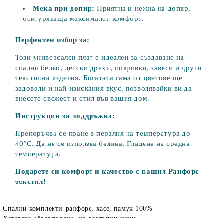
Мека при допир:
Приятна и нежна на допир,
осигуряваща максимален комфорт.
Перфектен избор за:
Този универсален плат е идеален за създаване на
спално бельо, детски дрехи, покривки, завеси и други
текстилни изделия. Богатата гама от цветове ще
задоволи и най-изискания вкус, позволявайки ви да
внесете свежест и стил във вашия дом.
Инструкции за поддръжка:
Препоръчва се пране в пералня на температура до
40°C. Да не се използва белина. Гладене на средна
температура.
Подарете си комфорт и качество с нашия Ранфорс
текстил!
Спални комплекти-ранфорс, хасе, памук 100%