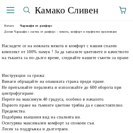
Камако Сливен
Начало
Чаршафи от ранфорс
Долни Чаршафи с ластик от ранфорс – мекота, комфорт и перфектно прилепване
Насладете се на нежната мекота и комфорт с нашия спален
комплект от 100% памук ! За да запазите цветовете и качеството
на тъканта за по-дълго време, следвайте нашите съвети за пране:
Инструкции за грижа:
Винаги обръщайте на опаковата страна преди пране.
аториуми
Не препълвайте пералнята и използвайте до 600 оборота при
центрофугиране.
Перете на максимум 40 градуса, особено в началото.
Първото пране на тъмните цветове трябва да е самостоятелно.
Предимства:
Подобрява външния вид на спалнята ви.
Осигурява максимален комфорт за спокоен сън.
Лесен за поддръжка и дълготраен.