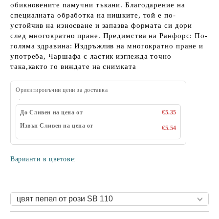
обикновените памучни тъкани. Благодарение на
специалната обработка на нишките, той е по-
устойчив на износване и запазва формата си дори
след многократно пране. Предимства на Ранфорс: По-
голяма здравина: Издръжлив на многократно пране и
употреба, Чаршафа с ластик изглежда точно
така,както го виждате на снимката
Ориентировъчни цени за доставка
До Сливен на цена от
€5.35
Извън Сливен на цена от
€5.54
Варианти в цветове: