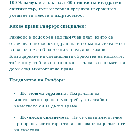
100% памук
и с плътност
60 нишки на квадратен
сантиметър
, този материал предлага несравнимо
усещане за мекота и издръжливост.
Какво прави Ранфорс специален?
Ранфорс е подобрен вид памучен плат, който се
отличава с по-висока здравина и по-малка свиваемост
в сравнение с обикновените памучни тъкани.
Благодарение на специалната обработка на нишките,
той е по-устойчив на износване и запазва формата си
дори след многократно пране.
Предимства на Ранфорс:
По-голяма здравина:
Издръжлив на
многократно пране и употреба, запазвайки
качеството си за дълго време.
По-ниска свиваемост:
Не се свива значително
при пране, което гарантира запазване на размерите
на текстила.