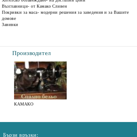
Хотелско обзавеждане- на достъпни цени
Възглавници- от Камако Сливен
Покривки за маса- модерни решения за заведения и за Вашите
домове
Завивки
Производител
КАМАКО
Бързи връзки: