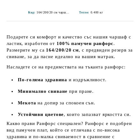
Код:
164/200/20 см чаршаф с ластик-17
Тегло:
0.400
кг
Подарете си комфорт и качество със нашия чаршаф с
ластик, изработен от
100% памучен ранфорс
.
Размерите му са
164/200/20 см
, с предвиден резерв за
свиване, за да пасне идеално на вашия матрак.
Насладете се на предимствата на тъканта ранфорс:
По-голяма здравина
и издръжливост.
Минимално свиване
при пране.
Мекота
на допир за спокоен сън.
Устойчиви цветове
, които запазват яркостта си.
Какво прави Ранфорс специален? Ранфорс е подобрен
вид памучен плат, който се отличава с по-висока
здравина и по-малка свиваемост в сравнение с