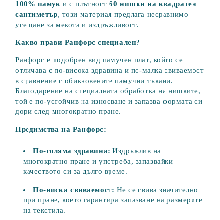
100% памук
и с плътност
60 нишки на квадратен
сантиметър
, този материал предлага несравнимо
усещане за мекота и издръжливост.
Какво прави Ранфорс специален?
Ранфорс е подобрен вид памучен плат, който се
отличава с по-висока здравина и по-малка свиваемост
в сравнение с обикновените памучни тъкани.
Благодарение на специалната обработка на нишките,
той е по-устойчив на износване и запазва формата си
дори след многократно пране.
Предимства на Ранфорс:
По-голяма здравина:
Издръжлив на
многократно пране и употреба, запазвайки
качеството си за дълго време.
По-ниска свиваемост:
Не се свива значително
при пране, което гарантира запазване на размерите
на текстила.