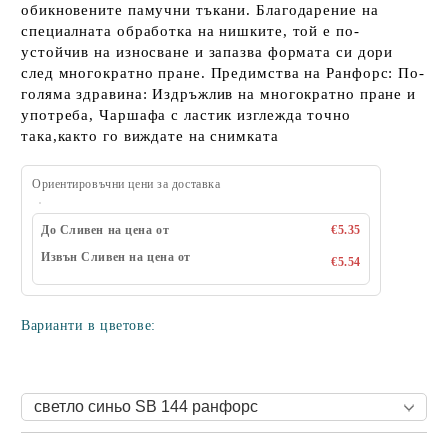
обикновените памучни тъкани. Благодарение на
специалната обработка на нишките, той е по-
устойчив на износване и запазва формата си дори
след многократно пране. Предимства на Ранфорс: По-
голяма здравина: Издръжлив на многократно пране и
употреба, Чаршафа с ластик изглежда точно
така,както го виждате на снимката
Ориентировъчни цени за доставка
До Сливен на цена от
€5.35
Извън Сливен на цена от
€5.54
Варианти в цветове: