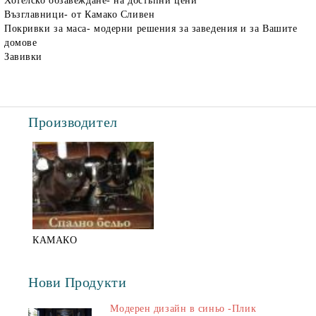
Хотелско обзавеждане- на достъпни цени
Възглавници- от Камако Сливен
Покривки за маса- модерни решения за заведения и за Вашите
домове
Завивки
Производител
КАМАКО
Нови Продукти
Модерен дизайн в синьо -Плик