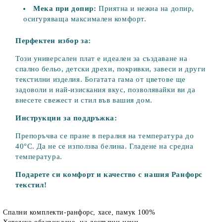
Мека при допир:
Приятна и нежна на допир,
осигуряваща максимален комфорт.
Перфектен избор за:
Този универсален плат е идеален за създаване на
спално бельо, детски дрехи, покривки, завеси и други
текстилни изделия. Богатата гама от цветове ще
задоволи и най-изискания вкус, позволявайки ви да
внесете свежест и стил във вашия дом.
Инструкции за поддръжка:
Препоръчва се пране в пералня на температура до
40°C. Да не се използва белина. Гладене на средна
температура.
Подарете си комфорт и качество с нашия Ранфорс
текстил!
Спални комплекти-ранфорс, хасе, памук 100%