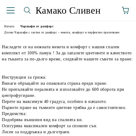
Камако Сливен
Начало
Чаршафи от ранфорс
Долни Чаршафи с ластик от ранфорс – мекота, комфорт и перфектно прилепване
Насладете се на нежната мекота и комфорт с нашия спален
комплект от 100% памук ! За да запазите цветовете и качеството
на тъканта за по-дълго време, следвайте нашите съвети за пране:
Инструкции за грижа:
Винаги обръщайте на опаковата страна преди пране.
аториуми
Не препълвайте пералнята и използвайте до 600 оборота при
центрофугиране.
Перете на максимум 40 градуса, особено в началото.
Първото пране на тъмните цветове трябва да е самостоятелно.
Предимства:
Подобрява външния вид на спалнята ви.
Осигурява максимален комфорт за спокоен сън.
Лесен за поддръжка и дълготраен.