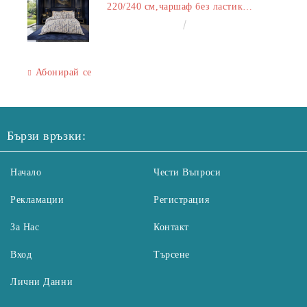
220/240 см,чаршаф без ластик
240/260 см,калъфки 2+2
€50.00
97.79лв.
Абонирай се
Бързи връзки:
Начало
Чести Въпроси
Рекламации
Регистрация
За Нас
Контакт
Вход
Търсене
Лични Данни