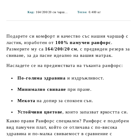
Код:
164/200/20 см чаршаф с ластик-13
Тегло:
0.400
кг
Подарете си комфорт и качество със нашия чаршаф с
ластик, изработен от
100% памучен ранфорс
.
Размерите му са
164/200/20 см
, с предвиден резерв за
свиване, за да пасне идеално на вашия матрак.
Насладете се на предимствата на тъканта ранфорс:
По-голяма здравина
и издръжливост.
Минимално свиване
при пране.
Мекота
на допир за спокоен сън.
Устойчиви цветове
, които запазват яркостта си.
Какво прави Ранфорс специален? Ранфорс е подобрен
вид памучен плат, който се отличава с по-висока
здравина и по-малка свиваемост в сравнение с