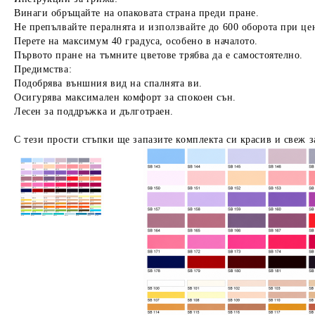
Винаги обръщайте на опаковата страна преди пране.
Не препълвайте пералнята и използвайте до 600 оборота при це
Перете на максимум 40 градуса, особено в началото.
Първото пране на тъмните цветове трябва да е самостоятелно.
Предимства:
Подобрява външния вид на спалнята ви.
Осигурява максимален комфорт за спокоен сън.
Лесен за поддръжка и дълготраен.
С тези прости стъпки ще запазите комплекта си красив и свеж з