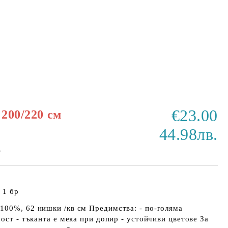
€23.00
 200/220 см
44.98лв.
г
 1 бр
100%, 62 нишки /кв см Предимства: - по-голяма
ост - тъканта е мека при допир - устойчиви цветове За