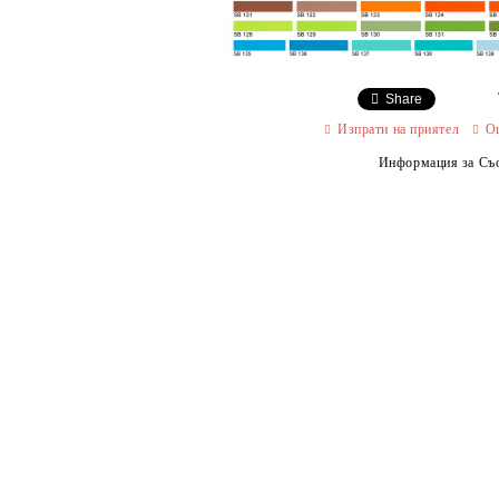
Share
Изпрати на приятел
О
Информация за Съо