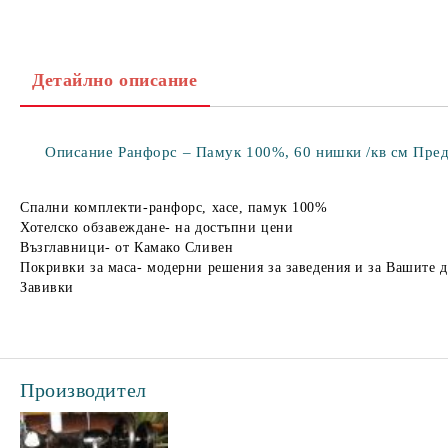
Детайлно описание
Описание Ранфорс – Памук 100%, 60 нишки /кв см Предим
Спални комплекти-ранфорс, хасе, памук 100%
Хотелско обзавеждане- на достъпни цени
Възглавници- от Камако Сливен
Покривки за маса- модерни решения за заведения и за Вашите 
Завивки
Производител