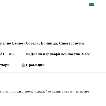
EUR
пално Бельо -Хотели, Болници, Санаториуми
 ЛАСТИК
Долни чаршафи без ластик Хасе
ртюри
Промоции
нта за по-дълго време, следвайте нашите съвети за пране: