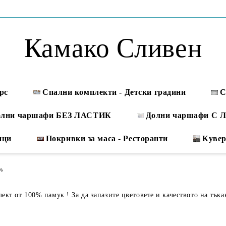
Камако Сливен
рс
Спални комплекти - Детски градини
С
олни чаршафи БЕЗ ЛАСТИК
Долни чаршафи С
ици
Покривки за маса - Ресторанти
Куве
0%
кт от 100% памук ! За да запазите цветовете и качеството на тъка