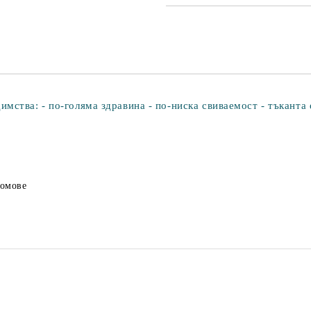
ства: - по-голяма здравина - по-ниска свиваемост - тъканта 
домове