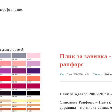
нтрофугиране.
а дълго време!
Плик за завивка -
ранфорс
Код:
Плик 200/220 см-9
Тегло:
1.200
к
Плик за одеало 200/220 см -
Описание Ранфорс – Памук 
здравина - по-ниска свиваем