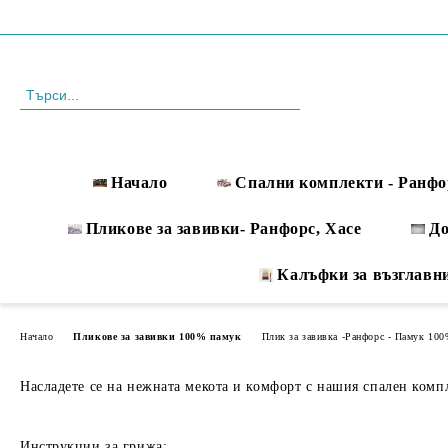
Профил
088 999 33 61
Начало
Спални комплекти - Ранфо
Пликове за завивки- Ранфорс, Хасе
Д
Калъфки за възглавн
Начало
Пликове за завивки 100% памук
Плик за завивка -Ранфорс - Памук 10
Насладете се на нежната мекота и комфорт с нашия спален компле
Инструкции за грижа: