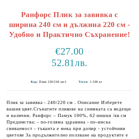
Ранфорс Плик за завивка с
ширина 240 см и дължина 220 см -
Удобно и Практично Съхранение!
€27.00
52.81лв.
Код:
Плик 220/240 см-1
Тегло:
1.500
кг
Плик за завивка - 240/220 см . Описание Изберете
вашия цвят.Сгънатите пликове на снимката са водещи
и налични. Ранфорс – Памук 100%, 62 нишки /кв см
Предимства: - по-голяма здравина - по-ниска
свиваемост - тъканта е мека при допир - устойчиви
цветове За продължително ползване на продуктите е