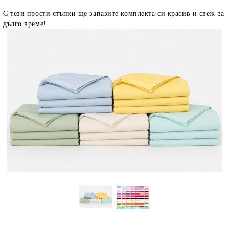
С тези прости стъпки ще запазите комплекта си красив и свеж за
дълго време!