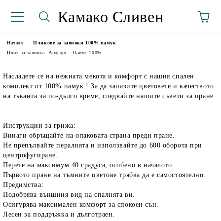
Камако Сливен
Начало
Пликове за завивки 100% памук
Плик за завивка -Ранфорс - Памук 100%
Насладете се на нежната мекота и комфорт с нашия спален
комплект от 100% памук ! За да запазите цветовете и качеството
на тъканта за по-дълго време, следвайте нашите съвети за пране:
Инструкции за грижа:
Винаги обръщайте на опаковата страна преди пране.
аториуми
Не препълвайте пералнята и използвайте до 600 оборота при
центрофугиране.
Перете на максимум 40 градуса, особено в началото.
Първото пране на тъмните цветове трябва да е самостоятелно.
Предимства:
Подобрява външния вид на спалнята ви.
Осигурява максимален комфорт за спокоен сън.
Лесен за поддръжка и дълготраен.