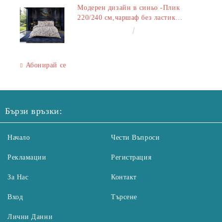
Модерен дизайн в синьо -Плик
220/240 см,чаршаф без ластик
240/260 см,калъфки 2+2
€50.00
97.79лв.
Абонирай се
Бързи връзки:
Начало
Чести Въпроси
Рекламации
Регистрация
За Нас
Контакт
Вход
Търсене
Лични Данни