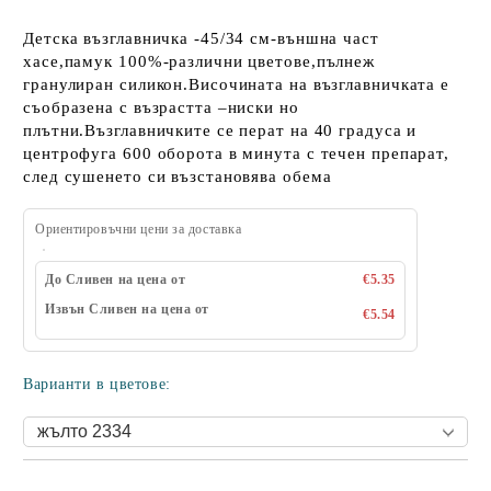
Детска възглавничка -45/34 см-външна част
хасе,памук 100%-различни цветове,пълнеж
гранулиран силикон.Височината на възглавничката е
съобразена с възрастта –ниски но
плътни.Възглавничките се перат на 40 градуса и
центрофуга 600 оборота в минута с течен препарат,
след сушенето си възстановява обема
Ориентировъчни цени за доставка
До Сливен на цена от
€5.35
Извън Сливен на цена от
€5.54
Варианти в цветове: