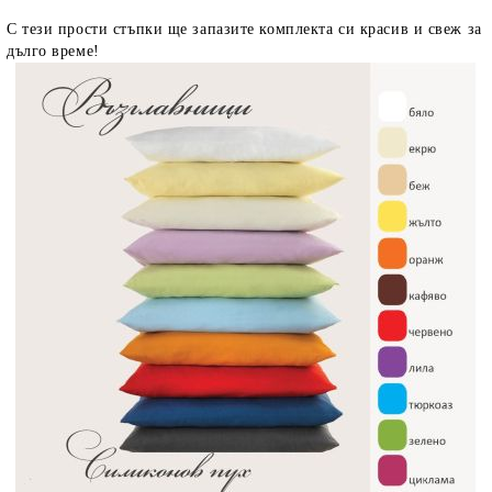
С тези прости стъпки ще запазите комплекта си красив и свеж за
дълго време!