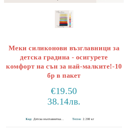
Меки силиконови възглавници за
детска градина - осигурете
комфорт на сън за най-малките!-10
бр в пакет
€19.50
38.14лв.
Код:
Детска възглавничка 45/34 см-3
Тегло:
2.200
кг