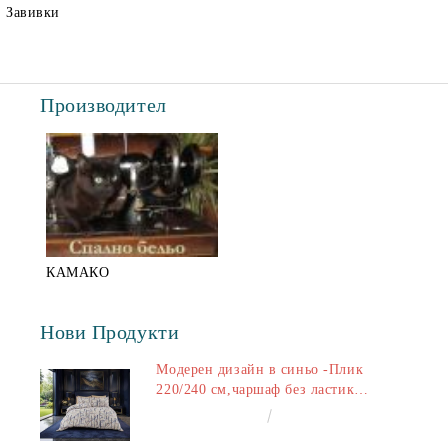
Завивки
Производител
КАМАКО
Нови Продукти
Модерен дизайн в синьо -Плик
220/240 см,чаршаф без ластик
240/260 см,калъфки 2+2
€50.00
97.79лв.