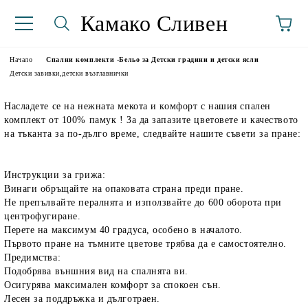
Камако Сливен
Начало
Спални комплекти -Бельо за Детски градини и детски ясли
Детски завивки,детски възглавнички
Насладете се на нежната мекота и комфорт с нашия спален
комплект от 100% памук ! За да запазите цветовете и качеството
на тъканта за по-дълго време, следвайте нашите съвети за пране:
Инструкции за грижа:
Винаги обръщайте на опаковата страна преди пране.
аториуми
Не препълвайте пералнята и използвайте до 600 оборота при
центрофугиране.
Перете на максимум 40 градуса, особено в началото.
Първото пране на тъмните цветове трябва да е самостоятелно.
Предимства:
Подобрява външния вид на спалнята ви.
Осигурява максимален комфорт за спокоен сън.
Лесен за поддръжка и дълготраен.