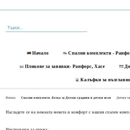
Профил
088 999 33 61
Начало
Спални комплекти - Ранфо
Пликове за завивки- Ранфорс, Хасе
Д
Калъфки за възглавн
Начало
Спални комплекти -Бельо за Детски градини и детски ясли
Детски за
Насладете се на нежната мекота и комфорт с нашия спален компле
Инструкции за грижа: