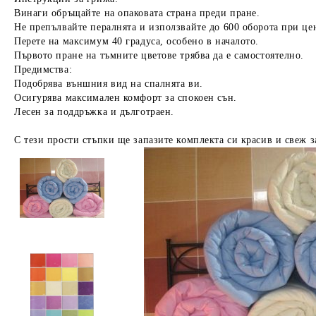
Винаги обръщайте на опаковата страна преди пране.
Не препълвайте пералнята и използвайте до 600 оборота при це
Перете на максимум 40 градуса, особено в началото.
Първото пране на тъмните цветове трябва да е самостоятелно.
Предимства:
Подобрява външния вид на спалнята ви.
Осигурява максимален комфорт за спокоен сън.
Лесен за поддръжка и дълготраен.
С тези прости стъпки ще запазите комплекта си красив и свеж з