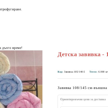
нтрофугиране.
а дълго време!
Детска завивка - 
Код:
Завивка 105/140-5
Тегло:
6.000
кг
Завивка 108/145 см-външна 
Ориентировъчни цени за доставка