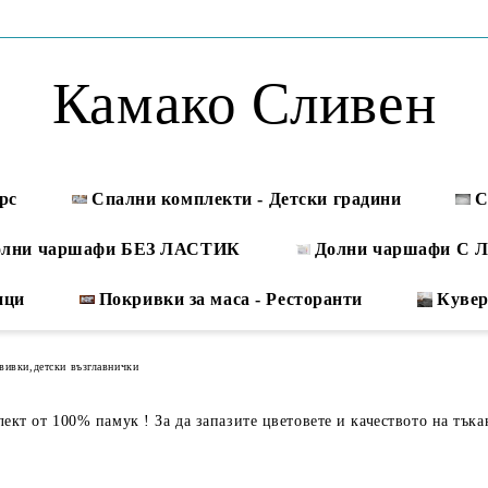
Камако Сливен
рс
Спални комплекти - Детски градини
С
олни чаршафи БЕЗ ЛАСТИК
Долни чаршафи С
ици
Покривки за маса - Ресторанти
Куве
вивки,детски възглавнички
кт от 100% памук ! За да запазите цветовете и качеството на тъка