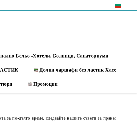
EUR
пално Бельо -Хотели, Болници, Санаториуми
 ЛАСТИК
Долни чаршафи без ластик Хасе
ртюри
Промоции
нта за по-дълго време, следвайте нашите съвети за пране: