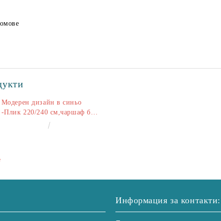
домове
дукти
Модерен дизайн в синьо
-Плик 220/240 см,чаршаф без
ластик 240/260 см,калъфки
€50.00
97.79лв.
2+2
е
Информация за контакти: